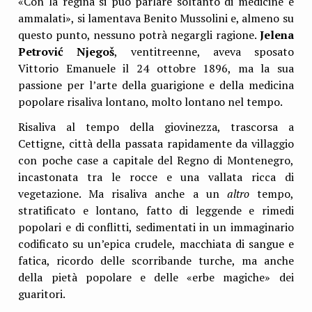
«Con la regina si può parlare soltanto di medicine e
ammalati», si lamentava Benito Mussolini e, almeno su
questo punto, nessuno potrà negargli ragione.
Jelena
Petrović Njegoš
, ventitreenne, aveva sposato
Vittorio Emanuele il 24 ottobre 1896, ma la sua
passione per l’arte della guarigione e della medicina
popolare risaliva lontano, molto lontano nel tempo.
Risaliva al tempo della giovinezza, trascorsa a
Cettigne, città della passata rapidamente da villaggio
con poche case a capitale del Regno di Montenegro,
incastonata tra le rocce e una vallata ricca di
vegetazione. Ma risaliva anche a un
altro
tempo,
stratificato e lontano, fatto di leggende e rimedi
popolari e di conflitti, sedimentati in un immaginario
codificato su un’epica crudele, macchiata di sangue e
fatica, ricordo delle scorribande turche, ma anche
della pietà popolare e delle «erbe magiche» dei
guaritori.