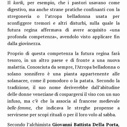
Il
karik,
per esempio, che i pastori usavano come
digestivo, ma anche strane pratiche confinanti con la
stregoneria o l’atropa belladonna usata per
sconfiggere tremori e altri disturbi, sulla quale la
futura regina affermava di avere acquisito «una
profonda competenza», avendolo visto applicare fin
dalla giovinezza.
Proprio di questa competenza la futura regina farà
tesoro, in un altro paese e di fronte a una nuova
malattia. Conosciuta da sempre, l’Atropa belladonna o
solano sonnifero è una pianta appartenente alle
solanacee, come il pomodoro o la patata. Secondo la
tradizione, il suo nome deriverebbe dall’abitudine
delle donne veneziane di cospargersi il viso con un suo
infuso, ma c’è che la associa al francese medievale
belle-femme
, che indicava le streghe propense a
servirsene per scopi rituali o per il loro volo al sabba.
Secondo l’alchimista
Giovanni Battista Della Porta
,