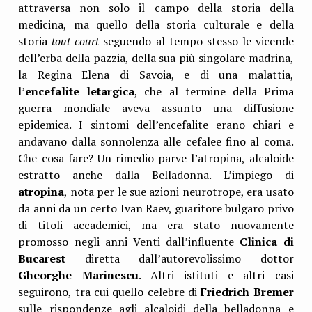
attraversa non solo il campo della storia della
medicina, ma quello della storia culturale e della
storia
tout court
seguendo al tempo stesso le vicende
dell’erba della pazzia, della sua più singolare madrina,
la Regina Elena di Savoia, e di una malattia,
l’
encefalite letargica
, che al termine della Prima
guerra mondiale aveva assunto una diffusione
epidemica. I sintomi dell’encefalite erano chiari e
andavano dalla sonnolenza alle cefalee fino al coma.
Che cosa fare? Un rimedio parve l’atropina, alcaloide
estratto anche dalla Belladonna. L’impiego di
atropina
, nota per le sue azioni neurotrope, era usato
da anni da un certo Ivan Raev, guaritore bulgaro privo
di titoli accademici, ma era stato nuovamente
promosso negli anni Venti dall’influente
Clinica di
Bucarest
diretta dall’autorevolissimo dottor
Gheorghe Marinescu
. Altri istituti e altri casi
seguirono, tra cui quello celebre di
Friedrich Bremer
sulle rispondenze agli alcaloidi della belladonna e