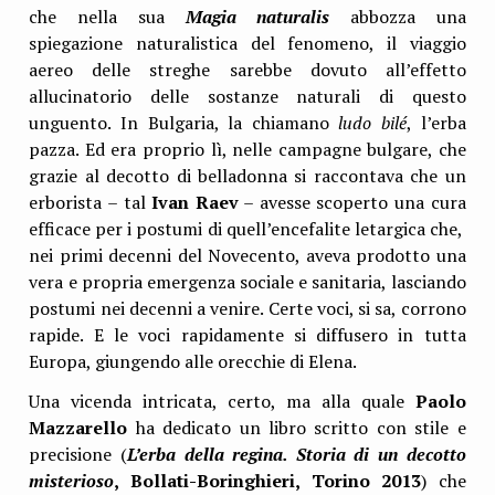
che nella sua
Magia naturalis
abbozza una
spiegazione naturalistica del fenomeno, il viaggio
aereo delle streghe sarebbe dovuto all’effetto
allucinatorio delle sostanze naturali di questo
unguento. In Bulgaria, la chiamano
ludo bilé
, l’erba
pazza. Ed era proprio lì, nelle campagne bulgare, che
grazie al decotto di belladonna si raccontava che un
erborista – tal
Ivan Raev
– avesse scoperto una cura
efficace per i postumi di quell’encefalite letargica che,
nei primi decenni del Novecento, aveva prodotto una
vera e propria emergenza sociale e sanitaria, lasciando
postumi nei decenni a venire. Certe voci, si sa, corrono
rapide. E le voci rapidamente si diffusero in tutta
Europa, giungendo alle orecchie di Elena.
Una vicenda intricata, certo, ma alla quale
Paolo
Mazzarello
ha dedicato un libro scritto con stile e
precisione (
L
’erba della regina. Storia di un decotto
misterioso
, Bollati-Boringhieri, Torino 2013
) che