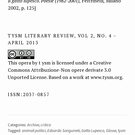
Il gatto lupesco. Poesie (1982-2001)
, Feltrinelli, Milano
2002, p. 125]
TYSM LITERARY REVIEW, VOL 2, NO. 4 –
APRIL 2013
This opera by t ysm is licensed under a Creative
Commons Attribuzione-Non opere derivate 3.0
Unported License. Based on a work at www.tysm.org.
ISSN:2037-0857
Categories:
Archive
,
critica
Tagged:
animali politici
,
Edoardo Sanguineti
,
Gatto Lupesco
,
Glosse
,
tysm