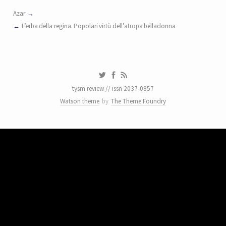
Azar
L’erba della regina. Popolari virtù dell’atropa belladonna
tysm review // issn 2037-0857
Watson theme
by
The Theme Foundry