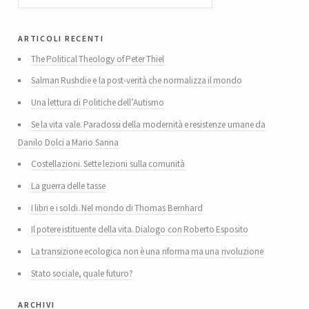
articoli recenti
The Political Theology of Peter Thiel
Salman Rushdie e la post-verità che normalizza il mondo
Una lettura di Politiche dell’Autismo
Se la vita vale. Paradossi della modernità e resistenze umane da
Danilo Dolci a Mario Sanna
Costellazioni. Sette lezioni sulla comunità
La guerra delle tasse
I libri e i soldi. Nel mondo di Thomas Bernhard
Il potere istituente della vita. Dialogo con Roberto Esposito
La transizione ecologica non è una riforma ma una rivoluzione
Stato sociale, quale futuro?
archivi