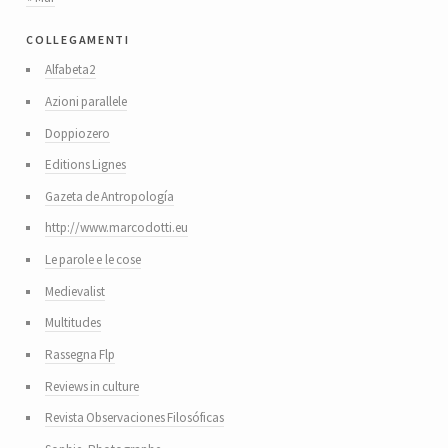
collegamenti
Alfabeta2
Azioni parallele
Doppiozero
Editions Lignes
Gazeta de Antropología
http://www.marcodotti.eu
Le parole e le cose
Medievalist
Multitudes
Rassegna Flp
Reviews in culture
Revista Observaciones Filosóficas