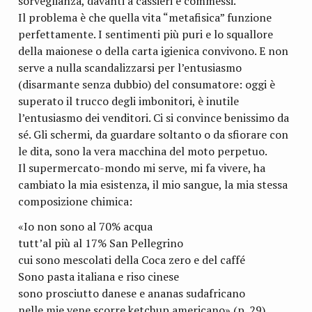
sorveglianza, davanti a cassieri e commessi.
Il problema è che quella vita “metafisica” funzione
perfettamente. I sentimenti più puri e lo squallore
della maionese o della carta igienica convivono. E non
serve a nulla scandalizzarsi per l’entusiasmo
(disarmante senza dubbio) del consumatore: oggi è
superato il trucco degli imbonitori, è inutile
l’entusiasmo dei venditori. Ci si convince benissimo da
sé. Gli schermi, da guardare soltanto o da sfiorare con
le dita, sono la vera macchina del moto perpetuo.
Il supermercato-mondo mi serve, mi fa vivere, ha
cambiato la mia esistenza, il mio sangue, la mia stessa
composizione chimica:
«Io non sono al 70% acqua
tutt’al più al 17% San Pellegrino
cui sono mescolati della Coca zero e del caffé
Sono pasta italiana e riso cinese
sono prosciutto danese e ananas sudafricano
nelle mie vene scorre ketchup americano» (p. 29).