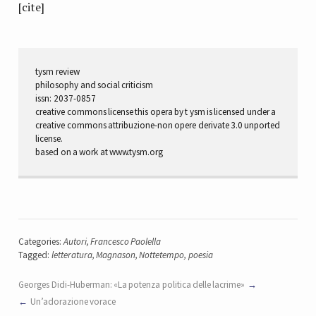
[cite]
tysm review
philosophy and social criticism
issn: 2037-0857
creative commons license this opera by t ysm is licensed under a
creative commons attribuzione-non opere derivate 3.0 unported
license.
based on a work at www.tysm.org
Categories:
Autori
,
Francesco Paolella
Tagged:
letteratura
,
Magnason
,
Nottetempo
,
poesia
Georges Didi-Huberman: «La potenza politica delle lacrime»
Un’adorazione vorace