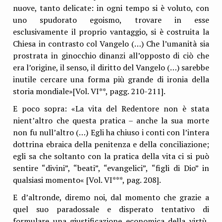
nuove, tanto delicate: in ogni tempo si è voluto, con
uno spudorato egoismo, trovare in esse
esclusivamente il proprio vantaggio, si è costruita la
Chiesa in contrasto col Vangelo (…) Che l’umanità sia
prostrata in ginocchio dinanzi all’opposto di ciò che
era l’origine, il senso, il diritto del Vangelo (…) sarebbe
inutile cercare una forma più grande di ironia della
storia mondiale»[Vol. VI**, pagg. 210-211].
E poco sopra: «La vita del Redentore non è stata
nient’altro che questa pratica – anche la sua morte
non fu null’altro (…) Egli ha chiuso i conti con l’intera
dottrina ebraica della penitenza e della conciliazione;
egli sa che soltanto con la pratica della vita ci si può
sentire “divini”, “beati”, “evangelici”, “figli di Dio” in
qualsiasi momento« [Vol. VI***, pag. 208].
E d’altronde, diremo noi, dal momento che grazie a
quel suo paradossale e disperato tentativo di
formulare una giustificazione economica della virtù,