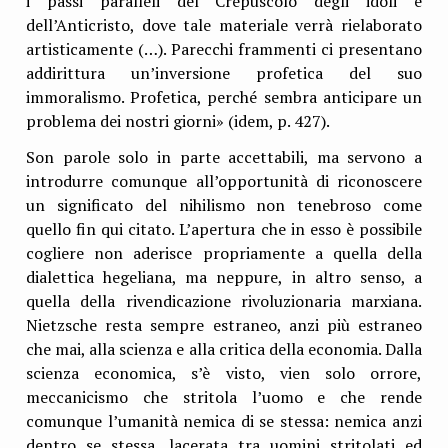
i passi paralleli del Crepuscolo degli idoli e
dell’Anticristo, dove tale materiale verrà rielaborato
artisticamente (…). Parecchi frammenti ci presentano
addirittura un’inversione profetica del suo
immoralismo. Profetica, perché sembra anticipare un
problema dei nostri giorni» (idem, p. 427).
Son parole solo in parte accettabili, ma servono a
introdurre comunque all’opportunità di riconoscere
un significato del nihilismo non tenebroso come
quello fin qui citato. L’apertura che in esso è possibile
cogliere non aderisce propriamente a quella della
dialettica hegeliana, ma neppure, in altro senso, a
quella della rivendicazione rivoluzionaria marxiana.
Nietzsche resta sempre estraneo, anzi più estraneo
che mai, alla scienza e alla critica della economia. Dalla
scienza economica, s’è visto, vien solo orrore,
meccanicismo che stritola l’uomo e che rende
comunque l’umanità nemica di se stessa: nemica anzi
dentro se stessa, lacerata tra uomini stritolati ed