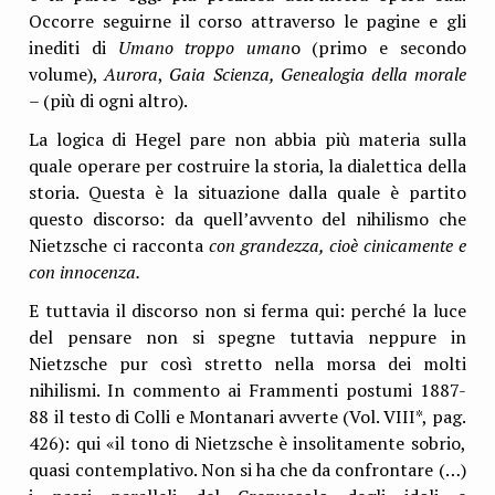
Occorre seguirne il corso attraverso le pagine e gli
inediti di
Umano troppo uman
o (primo e secondo
volume),
Aurora
,
Gaia
Scienza, Genealogia della morale
–
(più di ogni altro).
La logica di Hegel pare non abbia più materia sulla
quale operare per costruire la storia, la dialettica della
storia. Questa è la situazione dalla quale è partito
questo discorso: da quell’avvento del nihilismo che
Nietzsche ci racconta
con grandezza, cioè cinicamente e
con innocenza.
E tuttavia il discorso non si ferma qui: perché la luce
del pensare non si spegne tuttavia neppure in
Nietzsche pur così stretto nella morsa dei molti
nihilismi. In commento ai Frammenti postumi 1887-
88 il testo di Colli e Montanari avverte (Vol. VIII*, pag.
426): qui «il tono di Nietzsche è insolitamente sobrio,
quasi contemplativo. Non si ha che da confrontare (…)