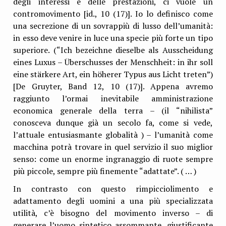
degli interessi e delle prestazioni, ci vuole un
contromovimento [id., 10 (17)]. Io lo definisco come
una secrezione di un sovrappiù di lusso dell’umanità:
in esso deve venire in luce una specie più forte un tipo
superiore. (“Ich bezeichne dieselbe als Ausscheidung
eines Luxus – Überschusses der Menschheit: in ihr soll
eine stärkere Art, ein höherer Typus aus Licht treten”)
[De Gruyter, Band 12, 10 (17)]. Appena avremo
raggiunto l’ormai inevitabile amministrazione
economica generale della terra – (il “nihilista”
conosceva dunque già un secolo fa, come si vede,
l’attuale entusiasmante globalità ) – l’umanità come
macchina potrà trovare in quel servizio il suo miglior
senso: come un enorme ingranaggio di ruote sempre
più piccole, sempre più finemente “adattate”. ( … )
In contrasto con questo rimpicciolimento e
adattamento degli uomini a una più specializzata
utilità, c’è bisogno del movimento inverso – di
generare l’uomo sintetico assommante, giustificante