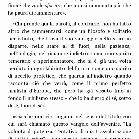
fiume che vuole
sfociare,
che non si rammenta più, che
ha paura di rammentare».
– «Chi prende qui la parola, al contrario, non ha fatto
altro che rammentarsi: come un filosofo e solitario
per istinto, che trova il suo vantaggio nello stare in
disparte, nello stare al di fuori, nella pazienza,
nell’indugio, nel rimanere indietro; come uno spirito
temerario e sperimentatore, che si è già una volta
perduto in ogni labirinto del futuro; come uno spirito
di uccello profetico, che guarda all’indietro quando
racconta ciò che verrà, come il primo perfetto
nihilista d’Europa, che però ha già vissuto fino in
fondo il nihilismo stesso – che lo ha dietro di sé, sotto
di sé, fuori di sé».
– «Giacché non ci si inganni nel senso del titolo con
cui sarà chiamato questo vangelo dell’avvenire. “La
volontà di potenza. Tentativo di una trasvalutazione
di tutti i valori” – con questa formula si esprime un