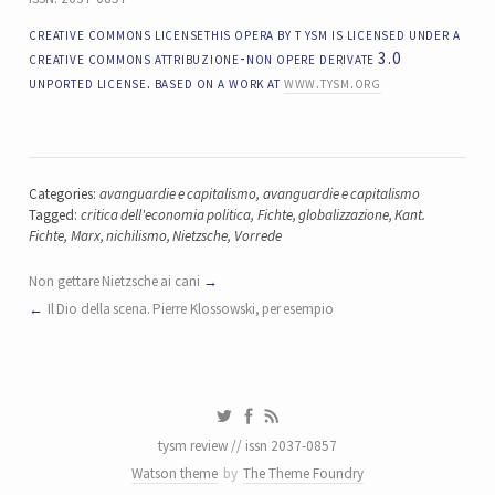
creative commons licensethis opera by t ysm is licensed under a
creative commons attribuzione-non opere derivate 3.0
unported license. based on a work at
www.tysm.org
Categories:
avanguardie e capitalismo
,
avanguardie e capitalismo
Tagged:
critica dell'economia politica
,
Fichte
,
globalizzazione
,
Kant.
Fichte
,
Marx
,
nichilismo
,
Nietzsche
,
Vorrede
Non gettare Nietzsche ai cani
Il Dio della scena. Pierre Klossowski, per esempio
tysm review // issn 2037-0857
Watson theme
by
The Theme Foundry