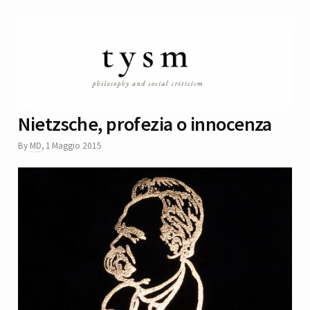
Nietzsche, profezia o innocenza
By
MD
,
1 Maggio 2015