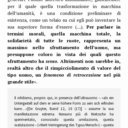
per il quale quella trasformazione in macchina
dell’umanità, è una condizione preliminare di
esistenza, come un telaio su cui egli può inventare la
sua superiore forma d’essere (…).
Per parlare in
termini morali, quella macchina totale, la
solidarietà di tutte le ruote, rappresenta un
massimo nello sfruttamento dell’uomo, ma
presuppone coloro in vista dei quali questo
sfruttamento ha
senso.
Altrimenti non sarebbe in,
realtà altro che il rimpicciolimento di valore del
tipo uomo, un
fenomeno di retrocessione
nel più
grande stile
».
Il nihilismo, proprio qui, in presenza dell’ultrauomo – «als ein
Untergestell auf dem er seine höhere Form zu sein sich erfinden
kann…»[De Gruyter, Band 12, 10 (17)] – assume la sua
manifestazione estrema. Nessuno più di Nietzsche ha
sperimentato, conosciuto questa umiliazione, questa
svalutazione – («Wert-Verringerung des Typus Mensch») – questa