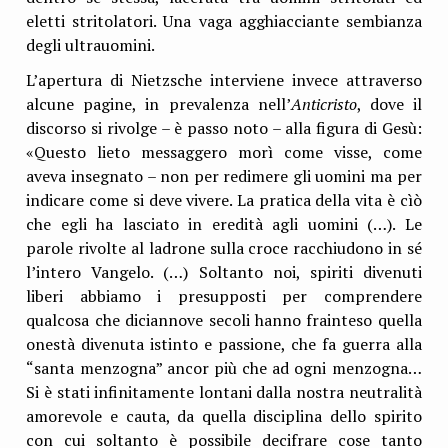
eletti stritolatori. Una vaga agghiacciante sembianza
degli ultrauomini.
L’apertura di Nietzsche interviene invece attraverso
alcune pagine, in prevalenza nell’
Anticristo
, dove il
discorso si rivolge – è passo noto – alla figura di Gesù:
«Questo lieto messaggero morì come visse, come
aveva insegnato – non per redimere gli uomini ma per
indicare come si deve vivere. La pratica della vita è cìò
che egli ha lasciato in eredità agli uomini (…). Le
parole rivolte al ladrone sulla croce racchiudono in sé
l’intero Vangelo. (…) Soltanto noi, spiriti divenuti
liberi abbiamo i presupposti per comprendere
qualcosa che diciannove secoli hanno frainteso quella
onestà divenuta istinto e passione, che fa guerra alla
“santa menzogna” ancor più che ad ogni menzogna…
Si è stati infinitamente lontani dalla nostra neutralità
amorevole e cauta, da quella disciplina dello spirito
con cui soltanto è possibile decifrare cose tanto