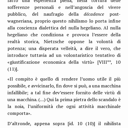
fatto una esperienza piena, nella tortura delle
sofferenze personali e nell’angoscia del vivere
pubblico, del naufragio della
décadence
post-
wagneriana, proprio questo nihilismo lo porta infine
alla coscienza dialettica del nulla hegeliano. Al nulla
hegeliano che condiziona e provoca l’essere della
realtà storica, Nietzsche oppone la volontà di
potenza; una disperata velleità, a dire il vero, che
introduce tuttavia ad un volontaristico tentativo di
«giustificazione economica della virtù» [VIII**, 10
(11)].
«Il compito è quello di rendere l’uomo utile il più
possibile, e avvicinarlo, fin dove si può, a una macchina
infallibile; a tal fine dev’essere fornito delle virtù di
una macchina. (…) Qui la prima pietra dello scandalo è
la noia, l’uniformità che ogni attività macchinale
comporta».
D’altronde, appena sopra [id. 10 (10)] il nihilista