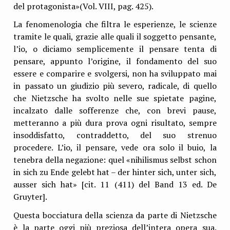
del protagonista»(Vol. VIII, pag. 425).
La fenomenologia che filtra le esperienze, le scienze
tramite le quali, grazie alle quali il soggetto pensante,
l’io, o diciamo semplicemente il pensare tenta di
pensare, appunto l’origine, il fondamento del suo
essere e comparire e svolgersi, non ha sviluppato mai
in passato un giudizio più severo, radicale, di quello
che Nietzsche ha svolto nelle sue spietate pagine,
incalzato dalle sofferenze che, con brevi pause,
metteranno a più dura prova ogni risultato, sempre
insoddisfatto, contraddetto, del suo strenuo
procedere. L’io, il pensare, vede ora solo il buio, la
tenebra della negazione: quel «nihilismus selbst schon
in sich zu Ende gelebt hat – der hinter sich, unter sich,
ausser sich hat» [cit. 11 (411) del Band 13 ed. De
Gruyter].
Questa bocciatura della scienza da parte di Nietzsche
è la parte oggi più preziosa dell’intera opera sua.