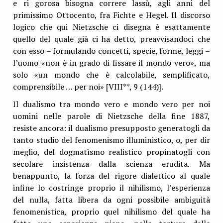
e ri gorosa bisogna correre lassù, agli anni del
primissimo Ottocento, fra Fichte e Hegel. Il discorso
logico che qui Nietzsche ci disegna è esattamente
quello del quale già ci ha detto, preavvisandoci che
con esso – formulando concetti, specie, forme, leggi –
l’uomo «non è in grado di fissare il mondo vero», ma
solo «un mondo che è calcolabile, semplificato,
comprensibile … per noi» [VIII**, 9 (144)].
Il dualismo tra mondo vero e mondo vero per noi
uomini nelle parole di Nietzsche della fine 1887,
resiste ancora: il dualismo presupposto generatogli da
tanto studio del fenomenismo illuministico, o, per dir
meglio, del dogmatìsmo realistico propinatogli con
secolare insistenza dalla scienza erudita. Ma
benappunto, la forza del rigore dialettico al quale
infine lo costringe proprio il nihilismo, l’esperienza
del nulla, fatta libera da ogni possibile ambiguità
fenomenistica, proprio quel nihilismo del quale ha