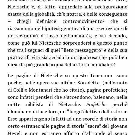
Nietzsche è, di fatto, approdato alla prefigurazione
esatta della globalità, ch’è nostra, e delle conseguenze
– ch’egli definisce contromovimento- che si
riassumono nell’ipotesi genetica di una «secrezione di
un sovrappiù di lusso dell’umanità», e via dicendo,
come può luì Nìetzsche sorprendersi a questo punto
che tra i seguaci di quel “lieto messaggero” e della sua
pratica dì vita sia accaduto un qualcosa che può ben
dirsi «la più grande ironia della storia mondiale»?
Le pagine di Nietzsche su questo tema non sono
poche, nelle opere sue ultime. Son dette, (nelle note
di Colli e Montanari che ho citato), pagine profetiche;
sono infatti pensieri che s’accendono, balenano, nella
notte nihilista di Nietzsche.
Profetiche
perché
illuminano di luce loro, un “luogo”elettivo della storia.
Esse appartengono infatti ad uno scorcio di storia non
certo estraneo alle pagine di storia “sacra” del giovane
Hegel, e non estraneo affatto d’altronde al senso