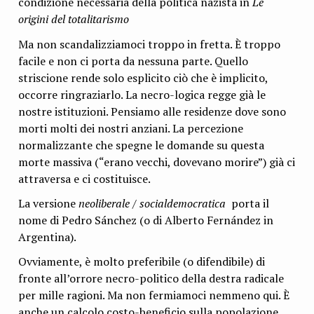
condizione necessaria della politica nazista in
Le
origini del totalitarismo
Ma non scandalizziamoci troppo in fretta. È troppo
facile e non ci porta da nessuna parte. Quello
striscione rende solo esplicito ciò che è implicito,
occorre ringraziarlo. La necro-logica regge già le
nostre istituzioni. Pensiamo alle residenze dove sono
morti molti dei nostri anziani. La percezione
normalizzante che spegne le domande su questa
morte massiva (“erano vecchi, dovevano morire”) già ci
attraversa e ci costituisce.
La versione
neoliberale / socialdemocratica
porta il
nome di Pedro Sánchez (o di Alberto Fernández in
Argentina).
Ovviamente, è molto preferibile (o difendibile) di
fronte all’orrore necro-politico della destra radicale
per mille ragioni. Ma non fermiamoci nemmeno qui. È
anche un calcolo costo-beneficio sulla popolazione