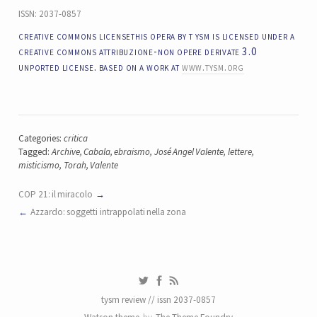
ISSN: 2037-0857
creative commons licensethis opera by t ysm is licensed under a
creative commons attribuzione-non opere derivate 3.0
unported license. based on a work at
www.tysm.org
Categories:
critica
Tagged:
Archive
,
Cabala
,
ebraismo
,
José Angel Valente
,
lettere
,
misticismo
,
Torah
,
Valente
COP 21: il miracolo
Azzardo: soggetti intrappolati nella zona
tysm review // issn 2037-0857