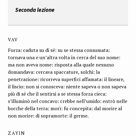
Seconda lezione
VAV
Forza: caduta su di sé: su se stessa consumata:
tornava una e un’altra volta in cerca del suo nome:
ma non aveva nome: risposta alla quale nessuno
domandava: cercava spaccature, solchi: la
penetrazione: ricorreva superfici affama­ta: il lineare,
il liscio: non si conosceva: niente sapeva o non sapeva
più di sé che il sentirsi a se stessa forza cieca:
s’illuminò nel concavo: crebbe nell’umi­do: entrò nelle
bocche della terra: morì: fu concepita: dal morire al
non mori­re: di sopramorte: il germe.
ZAYIN