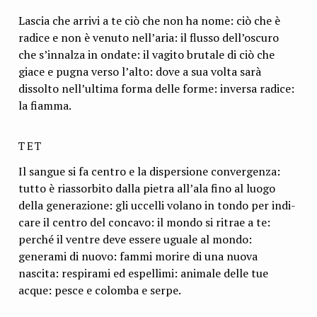
Lascia che arrivi a te ciò che non ha nome: ciò che è
radice e non è venuto nell’aria: il flusso dell’oscuro
che s’innalza in ondate: il vagito brutale di ciò che
giace e pugna verso l’alto: dove a sua volta sarà
dissolto nell’ultima forma del­le forme: inversa radice:
la fiamma.
TET
Il sangue si fa centro e la dispersione convergenza:
tutto è riassorbito dalla pie­tra all’ala fino al luogo
della generazione: gli uccelli volano in tondo per indi­
care il centro del concavo: il mondo si ritrae a te:
perché il ventre deve essere uguale al mondo:
generami di nuovo: fammi morire di una nuova
nascita: re­spirami ed espellimi: animale delle tue
acque: pesce e colomba e serpe.