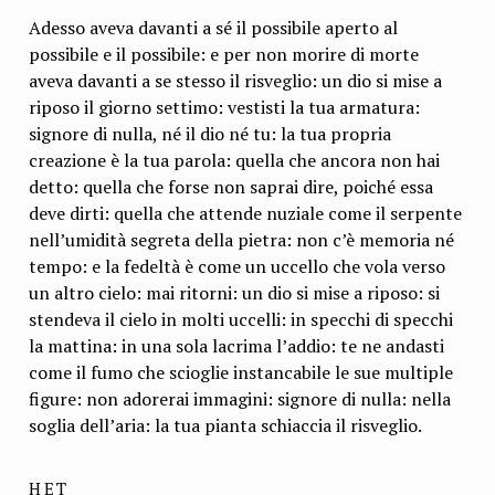
Adesso aveva davanti a sé il possibile aperto al
possibile e il possibile: e per non morire di morte
aveva davanti a se stesso il risveglio: un dio si mise a
ripo­so il giorno settimo: vestisti la tua armatura:
signore di nulla, né il dio né tu: la tua propria
creazione è la tua parola: quella che ancora non hai
detto: quella che forse non saprai dire, poiché essa
deve dirti: quella che attende nuziale come il serpente
nell’umidità segreta della pietra: non c’è memoria né
tempo: e la fe­deltà è come un uccello che vola verso
un altro cielo: mai ritorni: un dio si mise a riposo: si
stendeva il cielo in molti uccelli: in specchi di specchi
la mattina: in una sola lacrima l’addio: te ne andasti
come il fumo che scioglie instancabi­le le sue multiple
figure: non adorerai immagini: signore di nulla: nella
soglia dell’aria: la tua pianta schiaccia il risveglio.
HET