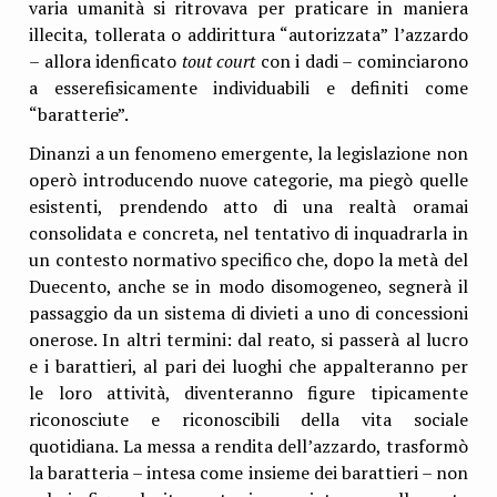
varia umanità si ritrovava per praticare in maniera
illecita, tollerata o addirittura “autorizzata” l’azzardo
– allora idenficato
tout court
con i dadi – cominciarono
a esserefisicamente individuabili e definiti come
“baratterie”.
Dinanzi a un fenomeno emergente, la legislazione non
operò introducendo nuove categorie, ma piegò quelle
esistenti, prendendo atto di una realtà oramai
consolidata e concreta, nel tentativo di inquadrarla in
un contesto normativo specifico che, dopo la metà del
Duecento, anche se in modo disomogeneo, segnerà il
passaggio da un sistema di divieti a uno di concessioni
onerose. In altri termini: dal reato, si passerà al lucro
e i barattieri, al pari dei luoghi che appalteranno per
le loro attività, diventeranno figure tipicamente
riconosciute e riconoscibili della vita sociale
quotidiana. La messa a rendita dell’azzardo, trasformò
la baratteria – intesa come insieme dei barattieri – non