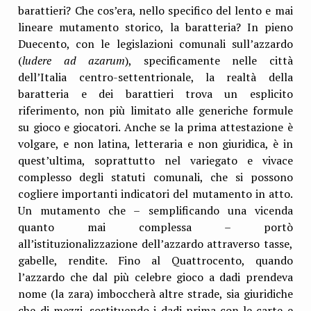
barattieri? Che cos’era, nello specifico del lento e mai
lineare mutamento storico, la baratteria? In pieno
Duecento, con le legislazioni comunali sull’azzardo
(
ludere ad azarum
), specificamente nelle città
dell’Italia centro-settentrionale, la realtà della
baratteria e dei barattieri trova un esplicito
riferimento, non più limitato alle generiche formule
su gioco e giocatori. Anche se la prima attestazione è
volgare, e non latina, letteraria e non giuridica, è in
quest’ultima, soprattutto nel variegato e vivace
complesso degli statuti comunali, che si possono
cogliere importanti indicatori del mutamento in atto.
Un mutamento che – semplificando una vicenda
quanto mai complessa – portò
all’istituzionalizzazione dell’azzardo attraverso tasse,
gabelle, rendite. Fino al Quattrocento, quando
l’azzardo che dal più celebre gioco a dadi prendeva
nome (la zara) imboccherà altre strade, sia giuridiche
che di mezzi, sostituendo i dadi prima con le carte e