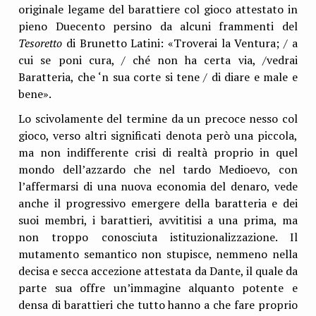
originale legame del barattiere col gioco attestato in
pieno Duecento persino da alcuni frammenti del
Tesoretto
di Brunetto Latini: «Troverai la Ventura; / a
cui se poni cura, / ché non ha certa via, /vedrai
Baratteria, che ‘n sua corte si tene / di diare e male e
bene».
Lo scivolamente del termine da un precoce nesso col
gioco, verso altri significati denota però una piccola,
ma non indifferente crisi di realtà proprio in quel
mondo dell’azzardo che nel tardo Medioevo, con
l’affermarsi di una nuova economia del denaro, vede
anche il progressivo emergere della baratteria e dei
suoi membri, i barattieri, avvititisi a una prima, ma
non troppo conosciuta istituzionalizzazione. Il
mutamento semantico non stupisce, nemmeno nella
decisa e secca accezione attestata da Dante, il quale da
parte sua offre un’immagine alquanto potente e
densa di barattieri che tutto hanno a che fare proprio