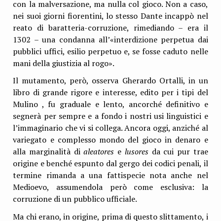
con la malversazione, ma nulla col gioco. Non a caso,
nei suoi giorni fiorentini, lo stesso Dante incappò nel
reato di baratteria-corruzione, rimediando – era il
1302 – una condanna all’«interdizione perpetua dai
pubblici uffici, esilio perpetuo e, se fosse caduto nelle
mani della giustizia al rogo».
Il mutamento, però, osserva Gherardo Ortalli, in un
libro di grande rigore e interesse, edito per i tipi del
Mulino , fu graduale e lento, ancorché definitivo e
segnerà per sempre e a fondo i nostri usi linguistici e
l’immaginario che vi si collega. Ancora oggi, anziché al
variegato e complesso mondo del gioco in denaro e
alla marginalità di
aleatores
e
lusores
da cui pur trae
origine e benché espunto dal gergo dei codici penali, il
termine rimanda a una fattispecie nota anche nel
Medioevo, assumendola però come esclusiva: la
corruzione di un pubblico ufficiale.
Ma chi erano, in origine, prima di questo slittamento, i