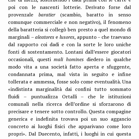
poi con le nascenti lotterie. Derivato forse dal
provenzale
baratier
(scambio, baratto in senso
comunque commerciale e non negativo), il fenomeno
della baratteria si collegò ben presto a quel mondo di
marginali
– aleatores
e
lusores
, appunto – che traevano
dal rapporto coi dadi e con la sorte le loro uniche
fonti di sostentamento. Lontani dall’essere giocatori
occasionali, questi
mali homines
diedero in qualche
modo vita a una società fatto aperta e sfuggente,
condannata prima, mal vista in seguito e infine
tollerata e ammessa, fosse solo come eventualità. Una
«indistinta marginalità dai confini tutto sommato
fluidi
–
puntualizza Ortalli
–
che le istituzioni
comunali nella ricerca dell’ordine si sforzarono di
precisare e tenere sotto controllo. Questa compagine
generica e indefinita trovava poi un suo aggancio
concreto ai luoghi fisici che apparivano come loro
propri». Dal Duecento, infatti, i luoghi in cui questa