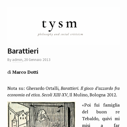
Barattieri
By
admin
,
20 Gennaio 2013
di
Marco Dotti
Nota su: Gherardo Ortalli,
Barattieri. Il gioco d’azzardo fra
economia ed etica. Secoli XIII-XV
, Il Mulino, Bologna 2012.
«Poi fui famiglia
del buon re
Tebaldo, quivi mi
misi a far