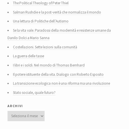
The Political Theology of Peter Thiel
Salman Rushdie e la post-verità che normalizza il mondo
Una lettura di Politiche dell’Autismo
Se la vita vale. Paradossi della modernità e resistenze umane da
Danilo Dolci a Mario Sanna
Costellazioni. Sette lezioni sulla comunità
La guerra delle tasse
I libri e i soldi. Nel mondo di Thomas Bernhard
Il potere istituente della vita. Dialogo con Roberto Esposito
La transizione ecologica non è una riforma ma una rivoluzione
Stato sociale, quale futuro?
archivi
Archivi