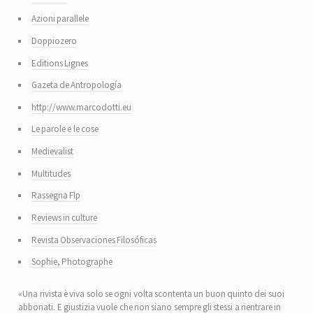
Azioni parallele
Doppiozero
Editions Lignes
Gazeta de Antropología
http://www.marcodotti.eu
Le parole e le cose
Medievalist
Multitudes
Rassegna Flp
Reviews in culture
Revista Observaciones Filosóficas
Sophie, Photographe
«Una rivista è viva solo se ogni volta scontenta un buon quinto dei suoi
abbonati. E giustizia vuole che non siano sempre gli stessi a rientrare in