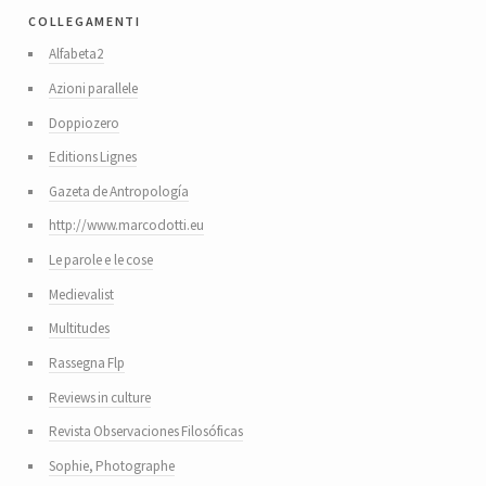
collegamenti
Alfabeta2
Azioni parallele
Doppiozero
Editions Lignes
Gazeta de Antropología
http://www.marcodotti.eu
Le parole e le cose
Medievalist
Multitudes
Rassegna Flp
Reviews in culture
Revista Observaciones Filosóficas
Sophie, Photographe