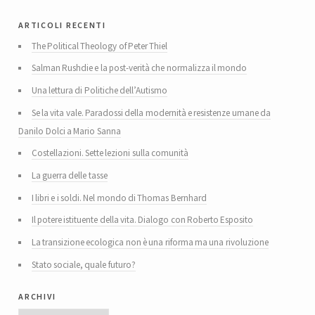
articoli recenti
The Political Theology of Peter Thiel
Salman Rushdie e la post-verità che normalizza il mondo
Una lettura di Politiche dell’Autismo
Se la vita vale. Paradossi della modernità e resistenze umane da
Danilo Dolci a Mario Sanna
Costellazioni. Sette lezioni sulla comunità
La guerra delle tasse
I libri e i soldi. Nel mondo di Thomas Bernhard
Il potere istituente della vita. Dialogo con Roberto Esposito
La transizione ecologica non è una riforma ma una rivoluzione
Stato sociale, quale futuro?
archivi
Archivi