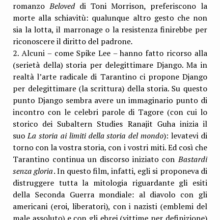
romanzo
Beloved
di Toni Morrison, preferiscono la
morte alla schiavitù: qualunque altro gesto che non
sia la lotta, il marronage o la resistenza finirebbe per
riconoscere il diritto del padrone.
2. Alcuni – come Spike Lee – hanno fatto ricorso alla
(serietà della) storia per delegittimare Django. Ma in
realtà l’arte radicale di Tarantino ci propone Django
per delegittimare (la scrittura) della storia. Su questo
punto Django sembra avere un immaginario punto di
incontro con le celebri parole di Tagore (con cui lo
storico dei Subaltern Studies Ranajit Guha inizia il
suo
La storia ai limiti della storia del mondo
): levatevi di
torno con la vostra storia, con i vostri miti. Ed così che
Tarantino continua un discorso iniziato con
Bastardi
senza gloria
. In questo film, infatti, egli si proponeva di
distruggere tutta la mitologia riguardante gli esiti
della Seconda Guerra mondiale: al diavolo con gli
americani (eroi, liberatori), con i nazisti (emblemi del
male assoluto) e con gli ebrei (vittime per definizione)