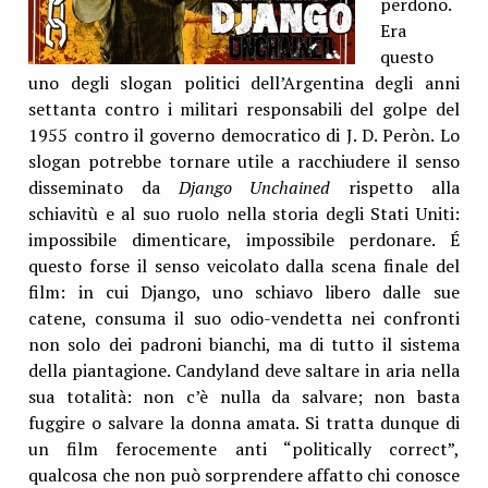
perdono.
Era
questo
uno degli slogan politici dell’Argentina degli anni
settanta contro i militari responsabili del golpe del
1955 contro il governo democratico di J. D. Peròn. Lo
slogan potrebbe tornare utile a racchiudere il senso
disseminato da
Django Unchained
rispetto alla
schiavitù e al suo ruolo nella storia degli Stati Uniti:
impossibile dimenticare, impossibile perdonare. É
questo forse il senso veicolato dalla scena finale del
film: in cui Django, uno schiavo libero dalle sue
catene, consuma il suo odio-vendetta nei confronti
non solo dei padroni bianchi, ma di tutto il sistema
della piantagione. Candyland deve saltare in aria nella
sua totalità: non c’è nulla da salvare; non basta
fuggire o salvare la donna amata. Si tratta dunque di
un film ferocemente anti “politically correct”,
qualcosa che non può sorprendere affatto chi conosce