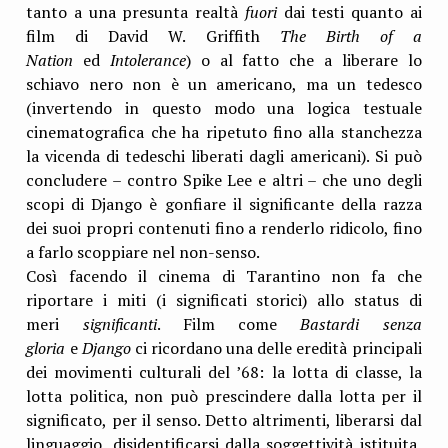
tanto a una presunta realtà
fuori
dai testi quanto ai
film di David W. Griffith
The Birth of a
Nation
ed
Intolerance
) o al fatto che a liberare lo
schiavo nero non è un americano, ma un tedesco
(invertendo in questo modo una logica testuale
cinematografica che ha ripetuto fino alla stanchezza
la vicenda di tedeschi liberati dagli americani). Si può
concludere – contro Spike Lee e altri – che uno degli
scopi di Django è gonfiare il significante della razza
dei suoi propri contenuti fino a renderlo ridicolo, fino
a farlo scoppiare nel non-senso.
Così facendo il cinema di Tarantino non fa che
riportare i miti (i significati storici) allo status di
meri
significanti
. Film come
Bastardi senza
gloria
e
Django
ci ricordano una delle eredità principali
dei movimenti culturali del ’68: la lotta di classe, la
lotta politica, non può prescindere dalla lotta per il
significato, per il senso. Detto altrimenti, liberarsi dal
linguaggio, disidentificarsi dalla soggettività istituita,