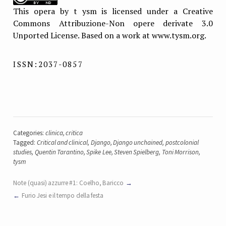
This opera by t ysm is licensed under a Creative
Commons Attribuzione-Non opere derivate 3.0
Unported License. Based on a work at www.tysm.org.
ISSN:2037-0857
Categories:
clinica
,
critica
Tagged:
Critical and clinical
,
Django
,
Django unchained
,
postcolonial
studies
,
Quentin Tarantino
,
Spike Lee
,
Steven Spielberg
,
Toni Morrison
,
tysm
Note (quasi) azzurre #1: Coelho, Baricco
Furio Jesi e il tempo della festa