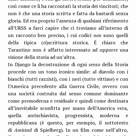
così come ce li ha raccontati la storia dei vincitori; che
non è che una storia scritta e fatta da bastardi senza
gloria. Ed era proprio l’assenza di qualsiasi riferimento
all’URSS a farci capire che ci troviamo all’interno di
un racconto ben preciso, i cui codici
non
sono quelli
della tipica (ri)scrittura storica. É chiaro che
Tarantino non è affatto interessato ad opporre una
visione della storia ad un’altra.
In Django la decostruzione di ogni
senso
della Storia
procede con un tono ironico simile: al diavolo con i
bianchi (tutti razzisti), con i neri (tutte vittime) e con
l’America precedente alla Guerra Civile, ovvero con
una società costruita dal senso comune dominante
come premoderna e residuale e quindi come destinata
all’inevitabile sconfitta per mano dell’America vera,
quella antischiavista, progressista, moderna e
repubblicana (è questo, per esempio, il sottotesto
di
Amistad
di Spielberg). In un film come nell’altro,