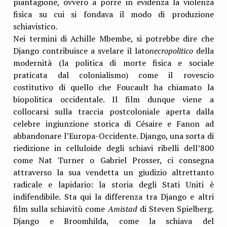
piantagione, ovvero a porre in evidenza la violenza
fisica su cui si fondava il modo di produzione
schiavistico.
Nei termini di Achille Mbembe, si potrebbe dire che
Django contribuisce a svelare il lato
necropolitico
della
modernità (la politica di morte fisica e sociale
praticata dal colonialismo) come il rovescio
costitutivo di quello che Foucault ha chiamato la
biopolitica occidentale. Il film dunque viene a
collocarsi sulla traccia postcoloniale aperta dalla
celebre ingiunzione storica di Césaire e Fanon ad
abbandonare l’Europa-Occidente. Django, una sorta di
riedizione in celluloide degli schiavi ribelli dell’800
come Nat Turner o Gabriel Prosser, ci consegna
attraverso la sua vendetta un giudizio altrettanto
radicale e lapidario: la storia degli Stati Uniti è
indifendibile. Sta qui la differenza tra Django e altri
film sulla schiavitù come
Amistad
di Steven Spielberg.
Django e Broomhilda, come la schiava del