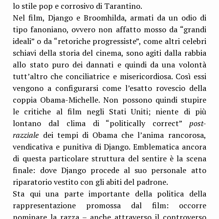
lo stile pop e corrosivo di Tarantino.
Nel film, Django e Broomhilda, armati da un odio di
tipo fanoniano, ovvero non affatto mosso da “grandi
ideali” o da “retoriche progressiste”, come altri celebri
schiavi della storia del cinema, sono agiti dalla rabbia
allo stato puro dei dannati e quindi da una volontà
tutt’altro che conciliatrice e misericordiosa. Così essi
vengono a configurarsi come l’esatto rovescio della
coppia Obama-Michelle. Non possono quindi stupire
le critiche al film negli Stati Uniti; niente di più
lontano dal clima di “politically correct”
post-
razziale
dei tempi di Obama che l’anima rancorosa,
vendicativa e punitiva di Django. Emblematica ancora
di questa particolare struttura del sentire è la scena
finale: dove Django procede al suo personale atto
riparatorio vestito con gli abiti del padrone.
Sta qui una parte importante della politica della
rappresentazione promossa dal film: occorre
nominare la razza – anche attraverso il controverso