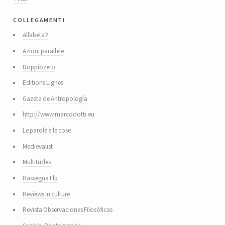
collegamenti
Alfabeta2
Azioni parallele
Doppiozero
Editions Lignes
Gazeta de Antropología
http://www.marcodotti.eu
Le parole e le cose
Medievalist
Multitudes
Rassegna Flp
Reviews in culture
Revista Observaciones Filosóficas