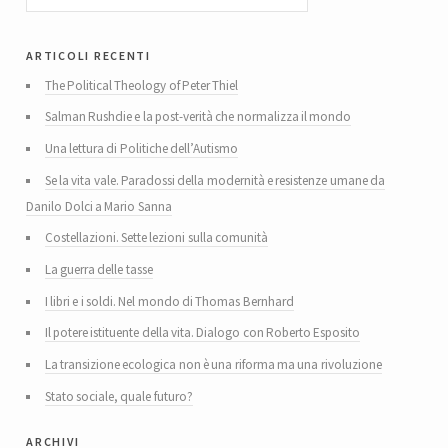
articoli recenti
The Political Theology of Peter Thiel
Salman Rushdie e la post-verità che normalizza il mondo
Una lettura di Politiche dell’Autismo
Se la vita vale. Paradossi della modernità e resistenze umane da
Danilo Dolci a Mario Sanna
Costellazioni. Sette lezioni sulla comunità
La guerra delle tasse
I libri e i soldi. Nel mondo di Thomas Bernhard
Il potere istituente della vita. Dialogo con Roberto Esposito
La transizione ecologica non è una riforma ma una rivoluzione
Stato sociale, quale futuro?
archivi