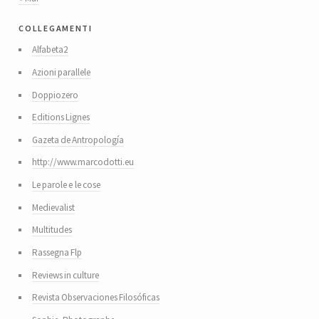
collegamenti
Alfabeta2
Azioni parallele
Doppiozero
Editions Lignes
Gazeta de Antropología
http://www.marcodotti.eu
Le parole e le cose
Medievalist
Multitudes
Rassegna Flp
Reviews in culture
Revista Observaciones Filosóficas