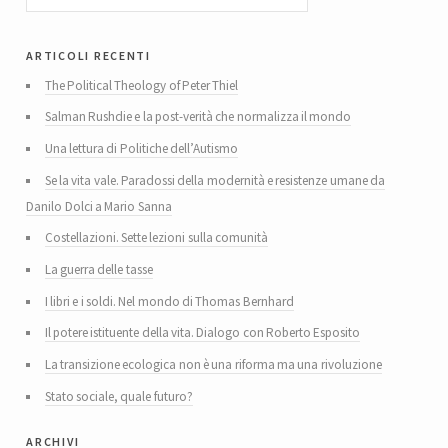
articoli recenti
The Political Theology of Peter Thiel
Salman Rushdie e la post-verità che normalizza il mondo
Una lettura di Politiche dell’Autismo
Se la vita vale. Paradossi della modernità e resistenze umane da
Danilo Dolci a Mario Sanna
Costellazioni. Sette lezioni sulla comunità
La guerra delle tasse
I libri e i soldi. Nel mondo di Thomas Bernhard
Il potere istituente della vita. Dialogo con Roberto Esposito
La transizione ecologica non è una riforma ma una rivoluzione
Stato sociale, quale futuro?
archivi