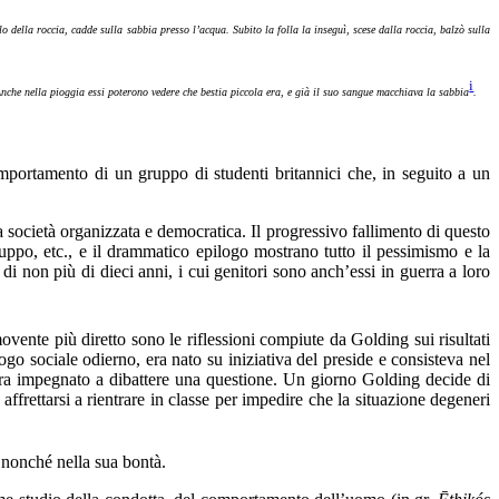
o della roccia, cadde sulla sabbia presso l’acqua. Subito la folla la inseguì, scese dalla roccia, balzò sulla
i
Anche nella pioggia essi poterono vedere che bestia piccola era, e già il suo sangue macchiava la sabbia
.
mportamento di un gruppo di studenti britannici che, in seguito a un
a società organizzata e democratica. Il progressivo fallimento di questo
ruppo, etc., e il drammatico epilogo mostrano tutto il pessimismo e la
i non più di dieci anni, i cui genitori sono anch’essi in guerra a loro
movente più diretto sono le riflessioni compiute da Golding sui risultati
go sociale odierno, era nato su iniziativa del preside e consisteva nel
o era impegnato a dibattere una questione. Un giorno Golding decide di
ffrettarsi a rientrare in classe per impedire che la situazione degeneri
, nonché nella sua bontà.