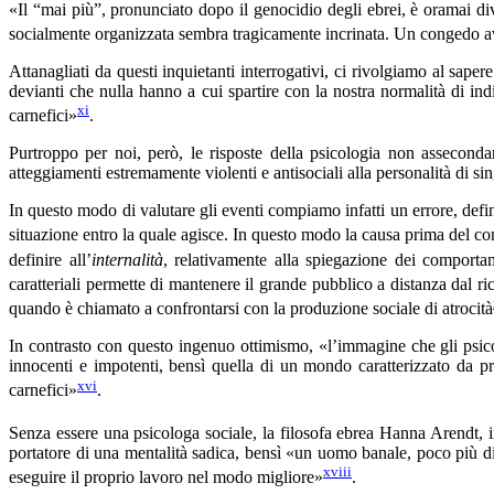
«Il “mai più”, pronunciato dopo il genocidio degli ebrei, è oramai di
socialmente organizzata sembra tragicamente incrinata. Un congedo avvil
Attanagliati da questi inquietanti interrogativi, ci rivolgiamo al saper
devianti che nulla hanno a cui spartire con la nostra normalità di ind
xi
carnefici»
.
Purtroppo per noi, però, le risposte della psicologia non assecondano
atteggiamenti estremamente violenti e antisociali alla personalità di sin
In questo modo di valutare gli eventi compiamo infatti un errore, def
situazione entro la quale agisce. In questo modo la causa prima del c
definire all’
internalità
, relativamente alla spiegazione dei comporta
caratteriali permette di mantenere il grande pubblico a distanza dal r
quando è chiamato a confrontarsi con la produzione sociale di atrocità
In contrasto con questo ingenuo ottimismo, «l’immagine che gli psicol
innocenti e impotenti, bensì quella di un mondo caratterizzato da proc
xvi
carnefici»
.
Senza essere una psicologa sociale, la filosofa ebrea Hanna Arendt, i
portatore di una mentalità sadica, bensì «un uomo banale, poco più d
xviii
eseguire il proprio lavoro nel modo migliore»
.