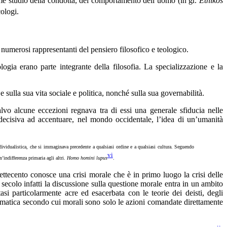
ome studio della condotta, del comportamento dell’uomo (in gr.
Ēthikós
ologi.
 numerosi rappresentanti del pensiero filosofico e teologico.
logia erano parte integrante della filosofia. La specializzazione e la
e sulla sua vita sociale e politica, nonché sulla sua governabilità.
alvo alcune eccezioni regnava tra di essi una generale sfiducia nelle
a decisiva ad accentuare, nel mondo occidentale, l’idea di un’umanità
ndividualistica, che si immaginava precedente a qualsiasi ordine e a qualsiasi cultura. Seguendo
vi
’indifferenza primaria agli altri.
Homo homini lupus
.
Settecento conosce una crisi morale che è in primo luogo la crisi delle
secolo infatti la discussione sulla questione morale entra in un ambito
ttasi particolarmente acre ed esacerbata con le teorie dei deisti, degli
 dogmatica secondo cui morali sono solo le azioni comandate direttamente