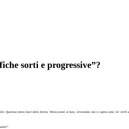
iche sorti e progressive”?
vallo. Qualcosa veniva fuori dalla foresta. Veniva avanti al buio, strisciando, non si capiva come. Gli strill
atelo!”