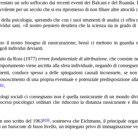
ventato un urlo soffocato dai recenti eventi dei Balcani e del Ruanda. 
ente per un secolo che si era ripromesso di non filiare altre atrocità c
e della psicologia, sperando che con i suoi strumenti di analisi ci offra r
ividui sani. «Il nostro pensiero desidera che la scienza sia in grado di
 il nostro bisogno di rassicurazione, bensì ci mettono in guardia dal t
goli individui devianti.
inito da Ross (1977)
errore fondamentale di attribuzione
, che consiste n
omportamento viene ascritta alla sfera individuale, negando di consegue
menti, conduce spesso a delle spiegazioni causali inconsuete, se no
iconoscimento di una propria eventuale e potenziale predisposizione all
xv
.
ogi sociali ci consegnano non è quella rassicurante di un mondo diviso
essi psicologici ordinari che riducono la distanza rassicurante e illuso
xvii
n uno scritto del 1963
, sosteneva che Eichmann, il principale organ
i un burocrate di buon livello, un impiegato privo di immaginazione ve