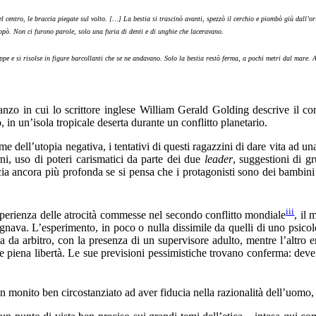
 centro, le braccia piegate sul volto. […] La bestia si trascinò avanti, spezzò il cerchio e piombò giù dall’orl
appò. Non ci furono parole, solo una furia di denti e di unghie che laceravano.
pe e si risolse in figure barcollanti che se ne andavano. Solo la bestia restò ferma, a pochi metri dal mare. 
anzo in cui lo scrittore inglese William Gerald Golding descrive il co
 in un’isola tropicale deserta durante un conflitto planetario.
e dell’utopia negativa, i tentativi di questi ragazzini di dare vita ad un
rni, uso di poteri carismatici da parte dei due
leader
, suggestioni di g
cia ancora più profonda se si pensa che i protagonisti sono dei bambini d
iii
esperienza delle atrocità commesse nel secondo conflitto mondiale
, il 
egnava. L’esperimento, in poco o nulla dissimile da quelli di uno psicolo
va da arbitro, con la presenza di un supervisore adulto, mentre l’altr
e piena libertà. Le sue previsioni pessimistiche trovano conferma: deve a
un monito ben circostanziato ad aver fiducia nella razionalità dell’uomo