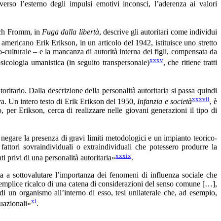
e verso l’esterno degli impulsi emotivi inconsci, l’aderenza ai valori
rich Fromm, in
Fuga dalla libertà
, descrive gli autoritari come individui
a americano Erik Erikson, in un articolo del 1942, istituisce uno stretto
o-culturale – e la mancanza di autorità interna dei figli, compensata da
xxxv
sicologia umanistica (in seguito transpersonale)
, che ritiene tratti
oritario. Dalla descrizione della personalità autoritaria si passa quindi
xxxvii
tiva. Un intero testo di Erik Erikson del 1950,
Infanzia e società
, è
, per Erikson, cerca di realizzare nelle giovani generazioni il tipo di
a negare la presenza di gravi limiti metodologici e un impianto teorico-
attori sovraindividuali o extraindividuali che potessero produrre la
xxxix
i privi di una personalità autoritaria»
.
a a sottovalutare l’importanza dei fenomeni di influenza sociale che
semplice ricalco di una catena di considerazioni del senso comune […],
 un organismo all’interno di esso, tesi unilaterale che, ad esempio,
xl
tuazionali»
.