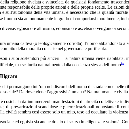
della religione rivelata e svincolata da qualsiasi fondamento trascenden
te responsabile delle proprie azioni e delle proprie scelte. Le azioni d
 e sull’autonomia della vita umana, è necessario che la qualità morale de
se l’uomo sia autonomamente in grado di comportarsi moralmente, inda
o diverse: egoismo e altruismo, edonismo e ascetismo vengono a seconda 
ura umana cattiva (o teologicamente corrotta): l’uomo abbandonato a se 
compito della moralità consiste nel governarla e purificarla.
n i suoi sostenitori più sinceri – la natura umana viene riabilitata, in
ix
ficiale, ma scaturita naturalmente dalla coscienza stessa dell’uomo
.
 Milgram
teschi permangono tutt’ora nei discorsi dell’uomo di strada come nelle ri
ine sociale? Da dove viene l’aggressività umana? Natura umana e civiltà
è costellata da innumerevoli manifestazioni di atrocità collettive e indi
erate, di prevaricazioni scandalose e guerre irrazionali nonostante il c
la civiltà sembra così essere solo un mito, teso ad occultare la violenza 
asociale ed egoista sia anche dotato di scarsa intelligenza e volontà. Co