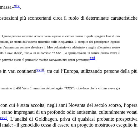
xix
i massa»
.
razioni più sconcertanti circa il ruolo di determinate caratteristiche
 Queste persone venivano accolte da un signore in camice bianco il quale spiegava loro il loro
 comune, un uomo dall’aspetto tranquillo sulla cinquantina. Il compito del partecipante ingenuo
era nessuna corrente elettrica e il falso volontario era addestrato a reagire alle pretese scosse
icolo! Grave shock”, fino a un minaccioso “XXX”. Lo sperimentatore in camice bianco aveva il
xxi
osse potevano essere sì pericolose ma non causavano mai danni permanenti
.
xxiii
e in vari continenti
, tra cui l’Europa, utilizzando persone della più
no al massimo di 450 Volts (il massimo del voltaggio: “XXX”), cioè dopo che la vittima aveva già
con cui è stata accolta, negli anni Novanta del secolo scorso, l’opera
isti erano impregnati di un profondo odio antisemita, culturalmente votati
xxvi
. L’analisi di Goldhagen, priva di qualsiasi probante prospettiva
il male: «il genocidio cessa di essere un progetto mostruoso eseguito in