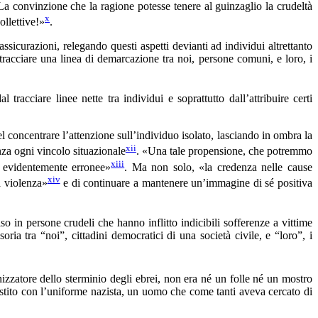
La convinzione che la ragione potesse tenere al guinzaglio la crudeltà
x
ollettive!»
.
assicurazioni, relegando questi aspetti devianti ad individui altrettanto
 tracciare una linea di demarcazione tra noi, persone comuni, e loro, i
racciare linee nette tra individui e soprattutto dall’attribuire certi
el concentrare l’attenzione sull’individuo isolato, lasciando in ombra la
xii
nza ogni vincolo situazionale
. «Una tale propensione, che potremmo
xiii
n evidentemente erronee»
. Ma non solo, «la credenza nelle cause
xiv
a violenza»
e di continuare a mantenere un’immagine di sé positiva
 in persone crudeli che hanno inflitto indicibili sofferenze a vittime
ria tra “noi”, cittadini democratici di una società civile, e “loro”, i
izzatore dello sterminio degli ebrei, non era né un folle né un mostro
stito con l’uniforme nazista, un uomo che come tanti aveva cercato di