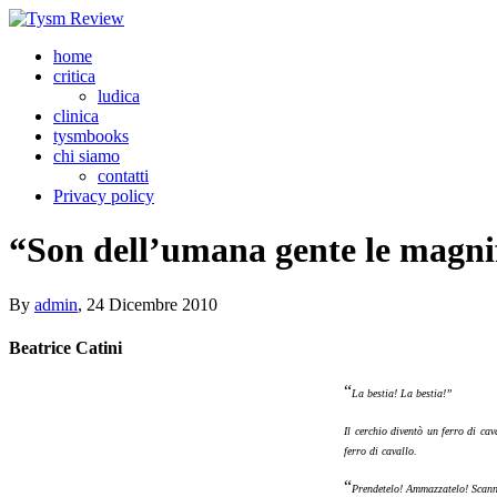
home
critica
ludica
clinica
tysmbooks
chi siamo
contatti
Privacy policy
“Son dell’umana gente le magnif
By
admin
,
24 Dicembre 2010
Beatrice Catini
“
La bestia! La bestia!”
Il cerchio diventò un ferro di ca
ferro di cavallo.
“
Prendetelo! Ammazzatelo! Scann