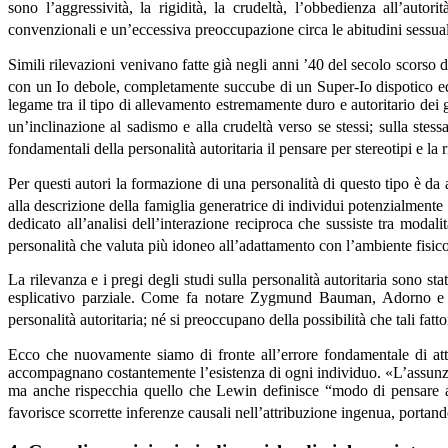
sono l’aggressività, la rigidità, la crudeltà, l’obbedienza all’autor
convenzionali e un’eccessiva preoccupazione circa le abitudini sessual
Simili rilevazioni venivano fatte già negli anni ’40 del secolo scorso 
con un Io debole, completamente succube di un Super-Io dispotico ed
legame tra il tipo di allevamento estremamente duro e autoritario dei g
un’inclinazione al sadismo e alla crudeltà verso se stessi; sulla ste
fondamentali della personalità autoritaria il pensare per stereotipi e la 
Per questi autori la formazione di una personalità di questo tipo è da a
alla descrizione della famiglia generatrice di individui potenzialmente 
dedicato all’analisi dell’interazione reciproca che sussiste tra modal
personalità che valuta più idoneo all’adattamento con l’ambiente fisico
La rilevanza e i pregi degli studi sulla personalità autoritaria sono s
esplicativo parziale. Come fa notare Zygmund Bauman, Adorno e i suo
personalità autoritaria; né si preoccupano della possibilità che tali fa
Ecco che nuovamente siamo di fronte all’errore fondamentale di attr
accompagnano costantemente l’esistenza di ogni individuo. «L’assunzio
ma anche rispecchia quello che Lewin definisce “modo di pensare ari
favorisce scorrette inferenze causali nell’attribuzione ingenua, portand