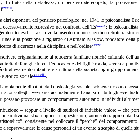
ità, il rifiuto della debolezza, un pensiero stereotipato, la proiezion
xxxiii
i
.
da altri esponenti del pensiero psicologico: nel 1941 lo psicoanalista E
xxxiv
 eccessivamente repressivo nel confronti dell’Es
; lo psicoanalist
enitori tedeschi – a sua volta inserito un uno specifico retroterra storic
ssa linea è la posizione a riguardo di Abrham Maslow, fondatore della p
xxxvi
ricerca di sicurezza nella disciplina e nell’ordine
.
scrivere originariamente al retroterra familiare nonché culturale dell’aut
autoritari: famiglie in cui l’educazione dei figli è rigida, severa e puni
ità di allevamento infantile e struttura della società: ogni gruppo umano
xxxviii
 e storico-sociale
.
tati ampiamente dibattuti dalla psicologia sociale, sebbene nessuno poss
i colleghi «evitano accuratamente l’analisi di tutti gli eventuali f
ttori possano provocare un comportamento autoritario in individui altriment
ibuzione – seppur a livello di studiosi di indubbio valore – che port
ne individualista», implicita in questi studi, «non solo rappresenta il 
stotelico”, consistente nel collocare il “perché” del comportamento di
o a sopravvalutare le cause personali di un evento a scapito di quelle si