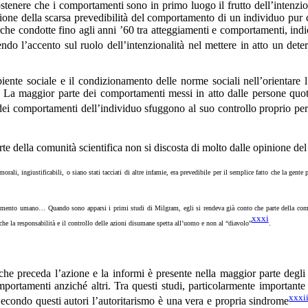
sostenere che i comportamenti sono in primo luogo il frutto dell’intenzion
ione della scarsa prevedibilità del comportamento di un individuo pur c
icerche condotte fino agli anni ’60 tra atteggiamenti e comportamenti, in
ndo l’accento sul ruolo dell’intenzionalità nel mettere in atto un de
biente sociale e il condizionamento delle norme sociali nell’orientare l
. La maggior parte dei comportamenti messi in atto dalle persone quot
dei comportamenti dell’individuo sfuggono al suo controllo proprio perch
te della comunità scientifica non si discosta di molto dalle opinione d
orali, ingiustificabili, o siano stati tacciati di altre infamie, era prevedibile per il semplice fatto che la gente
amento umano… Quando sono apparsi i primi studi di Milgram, egli si rendeva già conto che parte della comuni
xxxi
che la responsabilità e il controllo delle azioni disumane spetta all’uomo e non al “diavolo”
.
he preceda l’azione e la informi è presente nella maggior parte degli st
omportamenti anziché altri. Tra questi studi, particolarmente importante
xxxi
Secondo questi autori l’autoritarismo è una vera e propria sindrome