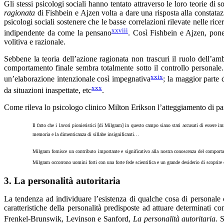
Gli stessi psicologi sociali hanno tentato attraverso le loro teorie di 
ragionata
di Fishbein e Ajzen volta a dare una risposta alla constataz
psicologi sociali sostenere che le basse correlazioni rilevate nelle r
xxviii
indipendente da come la pensano
. Così Fishbein e Ajzen, pone
volitiva e razionale.
Sebbene la teoria dell’azione ragionata non trascuri il ruolo dell’am
comportamento finale sembra totalmente sotto il controllo personale
xxix
un’elaborazione intenzionale così impegnativa
; la maggior parte 
xxx
da situazioni inaspettate, etc
.
Come rileva lo psicologo clinico Milton Erikson l’atteggiamento di par
Il fatto che i lavori pionieristici [di Milgram] in questo campo siano stati accusati di essere imm
memoria e la dimenticanza di sillabe insignificanti…
Milgram fornisce un contributo importante e significativo alla nostra conoscenza del comport
Milgram occorrono uomini forti con una forte fede scientifica e un grande desiderio di scoprire 
3. La personalità autoritaria
La tendenza ad individuare l’esistenza di qualche cosa di personale c
caratteristiche della personalità predisposte ad attuare determinati c
Frenkel-Brunswik, Levinson e Sanford,
La personalità autoritaria
. 