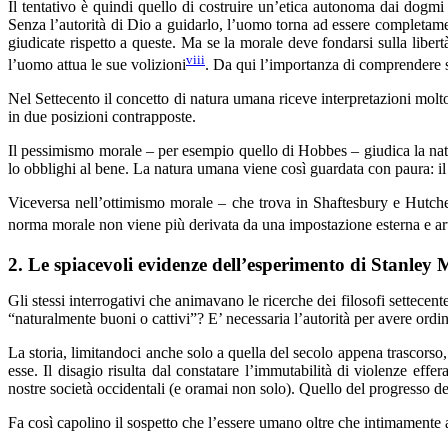
Il tentativo è quindi quello di costruire un’etica autonoma dai dogmi 
Senza l’autorità di Dio a guidarlo, l’uomo torna ad essere completamen
giudicate rispetto a queste. Ma se la morale deve fondarsi sulla libertà
viii
l’uomo attua le sue volizioni
. Da qui l’importanza di comprendere 
Nel Settecento il concetto di natura umana riceve interpretazioni molt
in due posizioni contrapposte.
Il pessimismo morale – per esempio quello di Hobbes – giudica la nat
lo obblighi al bene. La natura umana viene così guardata con paura: il 
Viceversa nell’ottimismo morale – che trova in Shaftesbury e Hutcheso
norma morale non viene più derivata da una impostazione esterna e arti
2. Le spiacevoli evidenze dell’esperimento di Stanley
Gli stessi interrogativi che animavano le ricerche dei filosofi settecen
“naturalmente buoni o cattivi”? E’ necessaria l’autorità per avere ord
La storia, limitandoci anche solo a quella del secolo appena trascorso, 
esse. Il disagio risulta dal constatare l’immutabilità di violenze eff
nostre società occidentali (e oramai non solo). Quello del progresso del
Fa così capolino il sospetto che l’essere umano oltre che intimamente 