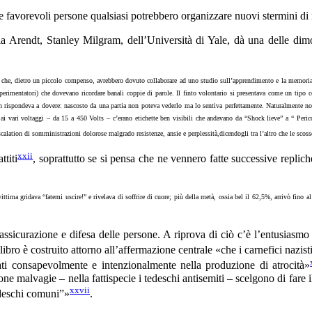
ze favorevoli persone qualsiasi potrebbero organizzare nuovi stermini d
la Arendt, Stanley Milgram, dell’Università di Yale, dà una delle dimost
i che, dietro un piccolo compenso, avrebbero dovuto collaborare ad uno studio sull’apprendimento e la memoria.
sperimentatori) che dovevano ricordare banali coppie di parole. Il finto volontario si presentava come un tipo
n rispondeva a dovere: nascosto da una partia non poteva vederlo ma lo sentiva perfettamente. Naturalmente non c’
ai vari voltaggi – da 15 a 450 Volts – c’erano etichette ben visibili che andavano da “Shock lieve” a “ Per
calation di somministrazioni dolorose malgrado resistenze, ansie e perplessità,dicendogli tra l’altro che le sc
xxii
ttiti
, soprattutto se si pensa che ne vennero fatte successive replich
 vittima gridava “fatemi uscire!” e rivelava di soffrire di cuore; più della metà, ossia bel il 62,5%, arrivò fi
sicurazione e difesa delle persone. A riprova di ciò c’è l’entusiasmo 
l libro è costruito attorno all’affermazione centrale «che i carnefici naz
ati consapevolmente e intenzionalmente nella produzione di atrocità»
one malvagie – nella fattispecie i tedeschi antisemiti – scelgono di fare 
xxvii
edeschi comuni”»
.