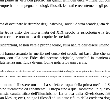
n punto di vista ben preciso sui grandi temi dell’etica – intesa qui c
mpre hanno impegnato teologi, filosofi, letterati e recentemente gli psic
ma di occupare le ricerche degli psicologi sociali è stata scandagliata da
 che trova visto che fino a metà del XIX secolo la psicologia e la teo
sto recente e non manca di scoprire le sue falle.
siderazioni, se non vere e proprie teorie, sulla natura dell’essere umano 
sofi hanno assunto in merito nel corso dei secoli, mi basti dire che s
tiano, con alla base l’idea del peccato originale, contribuì in manier
erduta senza una guida divina. Come nota Giovanni Jervis:
 quale si dava per esistente e mai del tutto vinta una competitività selvaggia ferina, primordiale, ferocemente i
esociali: a voler scavare senza riguardi troveremmo dunque nel sottofondo della mente una solitudine spietata, un
lità o meno dell’essere umano. La società europea della prima metà del 
ato politicamente ed eticamente l’Europa fino a quel momento. In questo 
alista caratteristico dell’Illuminismo. La critica della Rivelazione, fa
 Jean Meslier, etc.), spinge i filosofi ad un netto rifiuto della credenza