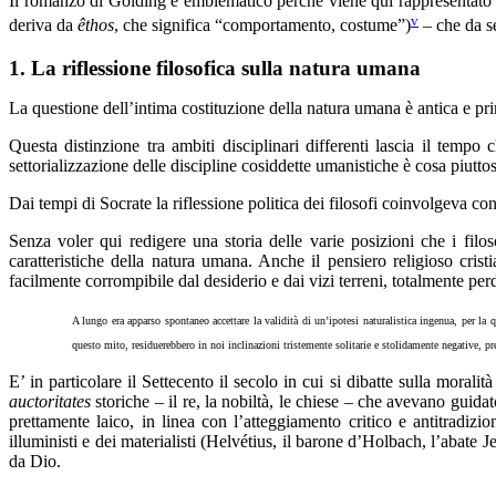
Il romanzo di Golding è emblematico perché viene qui rappresentato u
v
deriva da
êthos
, che significa “comportamento, costume”)
– che da se
1. La riflessione filosofica sulla natura umana
La questione dell’intima costituzione della natura umana è antica e pri
Questa distinzione tra ambiti disciplinari differenti lascia il tempo
settorializzazione delle discipline cosiddette umanistiche è cosa piutto
Dai tempi di Socrate la riflessione politica dei filosofi coinvolgeva con
Senza voler qui redigere una storia delle varie posizioni che i filo
caratteristiche della natura umana. Anche il pensiero religioso cris
facilmente corrompibile dal desiderio e dai vizi terreni, totalmente p
A lungo era apparso spontaneo accettare la validità di un’ipotesi naturalistica ingenua, per la
questo mito, residuerebbero in noi inclinazioni tristemente solitarie e stolidamente negative, pr
E’ in particolare il Settecento il secolo in cui si dibatte sulla mora
auctoritates
storiche – il re, la nobiltà, le chiese – che avevano guid
prettamente laico, in linea con l’atteggiamento critico e antitradizion
illuministi e dei materialisti (Helvétius, il barone d’Holbach, l’abate
da Dio.