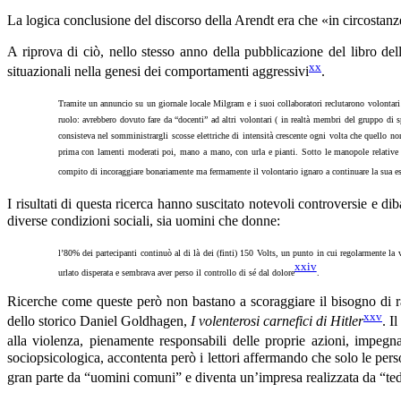
La logica conclusione del discorso della Arendt era che «in circostan
A riprova di ciò, nello stesso anno della pubblicazione del libro del
xx
situazionali nella genesi dei comportamenti aggressivi
.
Tramite un annuncio su un giornale locale Milgram e i suoi collaboratori reclutarono volontar
ruolo: avrebbero dovuto fare da “docenti” ad altri volontari ( in realtà membri del gruppo di 
consisteva nel somministrargli scosse elettriche di intensità crescente ogni volta che quello no
prima con lamenti moderati poi, mano a mano, con urla e pianti. Sotto le manopole relative 
compito di incoraggiare bonariamente ma fermamente il volontario ignaro a continuare la sua es
I risultati di questa ricerca hanno suscitato notevoli controversie e diba
diverse condizioni sociali, sia uomini che donne:
l’80% dei partecipanti continuò al di là dei (finti) 150 Volts, un punto in cui regolarmente la
xxiv
urlato disperata e sembrava aver perso il controllo di sé dal dolore
.
Ricerche come queste però non bastano a scoraggiare il bisogno di ras
xxv
dello storico Daniel Goldhagen,
I volenterosi carnefici di Hitler
. I
alla violenza, pienamente responsabili delle proprie azioni, impegn
sociopsicologica, accontenta però i lettori affermando che solo le pers
gran parte da “uomini comuni” e diventa un’impresa realizzata da “t