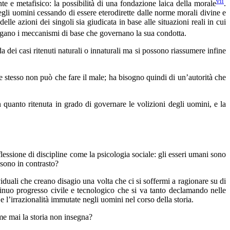
vii
te e metafisico: la possibilità di una fondazione laica della morale
.
egli uomini cessando di essere eterodirette dalle norme morali divine e
lle azioni dei singoli sia giudicata in base alle situazioni reali in cui
gano i meccanismi di base che governano la sua condotta.
dei casi ritenuti naturali o innaturali ma si possono riassumere infine
stesso non può che fare il male; ha bisogno quindi di un’autorità che
 quanto ritenuta in grado di governare le volizioni degli uomini, e la
flessione di discipline come la psicologia sociale: gli esseri umani sono
 sono in contrasto?
viduali che creano disagio una volta che ci si soffermi a ragionare su di
ontinuo progresso civile e tecnologico che si va tanto declamando nelle
e l’irrazionalità immutate negli uomini nel corso della storia.
me mai la storia non insegna?