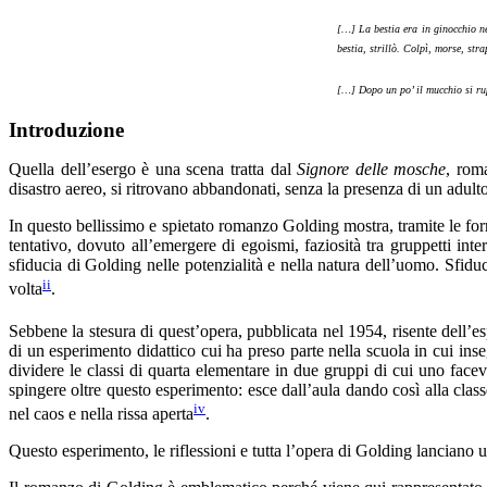
[…] La bestia era in ginocchio nel
bestia, strillò. Colpì, morse, str
[…] Dopo un po’ il mucchio si rup
Introduzione
Quella dell’esergo è una scena tratta dal
Signore delle mosche
, rom
disastro aereo, si ritrovano abbandonati, senza la presenza di un adulto,
In questo bellissimo e spietato romanzo Golding mostra, tramite le form
tentativo, dovuto all’emergere di egoismi, faziosità tra gruppetti inte
sfiducia di Golding nelle potenzialità e nella natura dell’uomo. Sfidu
ii
volta
.
Sebbene la stesura di quest’opera, pubblicata nel 1954, risente dell’
di un esperimento didattico cui ha preso parte nella scuola in cui ins
dividere le classi di quarta elementare in due gruppi di cui uno face
spingere oltre questo esperimento: esce dall’aula dando così alla class
iv
nel caos e nella rissa aperta
.
Questo esperimento, le riflessioni e tutta l’opera di Golding lanciano 