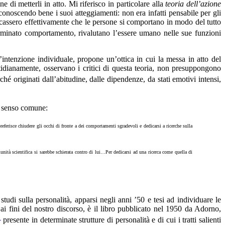
e di metterli in atto. Mi riferisco in particolare alla
teoria dell’azione
onoscendo bene i suoi atteggiamenti: non era infatti pensabile per gli
dicassero effettivamente che le persone si comportano in modo del tutto
terminato comportamento, rivalutano l’essere umano nelle sue funzioni
’intenzione individuale, propone un’ottica in cui la messa in atto del
idianamente, osservano i critici di questa teoria, non presuppongono
é originati dall’abitudine, dalle dipendenze, da stati emotivi intensi,
el senso comune:
 preferisce chiudere gli occhi di fronte a dei comportamenti sgradevoli e dedicarsi a ricerche sulla
tà scientifica si sarebbe schierata contro di lui…Per dedicarsi ad una ricerca come quella di
udi sulla personalità, apparsi negli anni ’50 e tesi ad individuare le
 ai fini del nostro discorso, è il libro pubblicato nel 1950 da Adorno,
i
presente in determinate strutture di personalità e di cui i tratti salienti