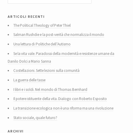
articoli recenti
The Political Theology of Peter Thiel
Salman Rushdie e la post-verità che normalizza il mondo
Una lettura di Politiche dell’Autismo
Se la vita vale. Paradossi della modernità e resistenze umane da
Danilo Dolci a Mario Sanna
Costellazioni. Sette lezioni sulla comunità
La guerra delle tasse
I libri e i soldi. Nel mondo di Thomas Bernhard
Il potere istituente della vita. Dialogo con Roberto Esposito
La transizione ecologica non è una riforma ma una rivoluzione
Stato sociale, quale futuro?
archivi