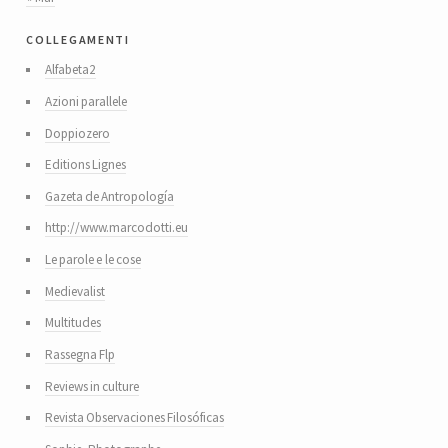
collegamenti
Alfabeta2
Azioni parallele
Doppiozero
Editions Lignes
Gazeta de Antropología
http://www.marcodotti.eu
Le parole e le cose
Medievalist
Multitudes
Rassegna Flp
Reviews in culture
Revista Observaciones Filosóficas