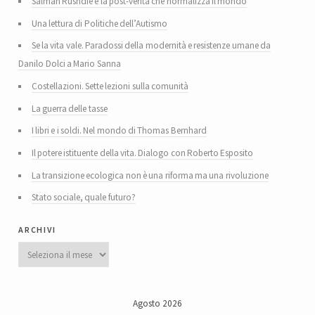
Salman Rushdie e la post-verità che normalizza il mondo
Una lettura di Politiche dell’Autismo
Se la vita vale. Paradossi della modernità e resistenze umane da
Danilo Dolci a Mario Sanna
Costellazioni. Sette lezioni sulla comunità
La guerra delle tasse
I libri e i soldi. Nel mondo di Thomas Bernhard
Il potere istituente della vita. Dialogo con Roberto Esposito
La transizione ecologica non è una riforma ma una rivoluzione
Stato sociale, quale futuro?
archivi
Archivi
Agosto 2026