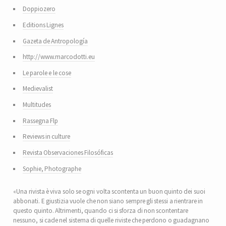
Doppiozero
Editions Lignes
Gazeta de Antropología
http://www.marcodotti.eu
Le parole e le cose
Medievalist
Multitudes
Rassegna Flp
Reviews in culture
Revista Observaciones Filosóficas
Sophie, Photographe
«Una rivista è viva solo se ogni volta scontenta un buon quinto dei suoi
abbonati. E giustizia vuole che non siano sempre gli stessi a rientrare in
questo quinto. Altrimenti, quando ci si sforza di non scontentare
nessuno, si cade nel sistema di quelle riviste che perdono o guadagnano