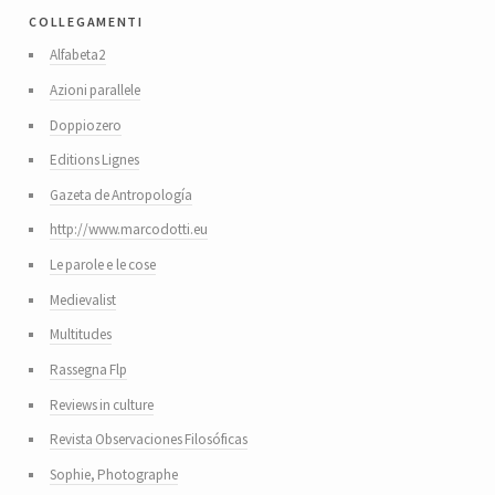
collegamenti
Alfabeta2
Azioni parallele
Doppiozero
Editions Lignes
Gazeta de Antropología
http://www.marcodotti.eu
Le parole e le cose
Medievalist
Multitudes
Rassegna Flp
Reviews in culture
Revista Observaciones Filosóficas
Sophie, Photographe