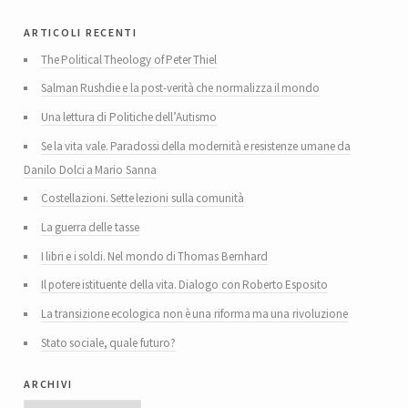
articoli recenti
The Political Theology of Peter Thiel
Salman Rushdie e la post-verità che normalizza il mondo
Una lettura di Politiche dell’Autismo
Se la vita vale. Paradossi della modernità e resistenze umane da
Danilo Dolci a Mario Sanna
Costellazioni. Sette lezioni sulla comunità
La guerra delle tasse
I libri e i soldi. Nel mondo di Thomas Bernhard
Il potere istituente della vita. Dialogo con Roberto Esposito
La transizione ecologica non è una riforma ma una rivoluzione
Stato sociale, quale futuro?
archivi
Archivi