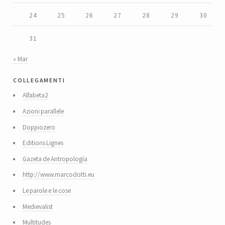
24
25
26
27
28
29
30
31
« Mar
collegamenti
Alfabeta2
Azioni parallele
Doppiozero
Editions Lignes
Gazeta de Antropología
http://www.marcodotti.eu
Le parole e le cose
Medievalist
Multitudes