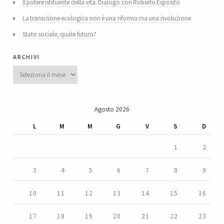
Il potere istituente della vita. Dialogo con Roberto Esposito
La transizione ecologica non è una riforma ma una rivoluzione
Stato sociale, quale futuro?
archivi
Archivi
Agosto 2026
L
M
M
G
V
S
D
1
2
3
4
5
6
7
8
9
10
11
12
13
14
15
16
17
18
19
20
21
22
23