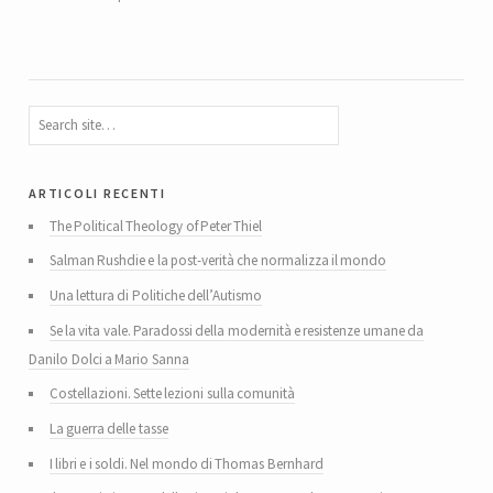
articoli recenti
The Political Theology of Peter Thiel
Salman Rushdie e la post-verità che normalizza il mondo
Una lettura di Politiche dell’Autismo
Se la vita vale. Paradossi della modernità e resistenze umane da
Danilo Dolci a Mario Sanna
Costellazioni. Sette lezioni sulla comunità
La guerra delle tasse
I libri e i soldi. Nel mondo di Thomas Bernhard