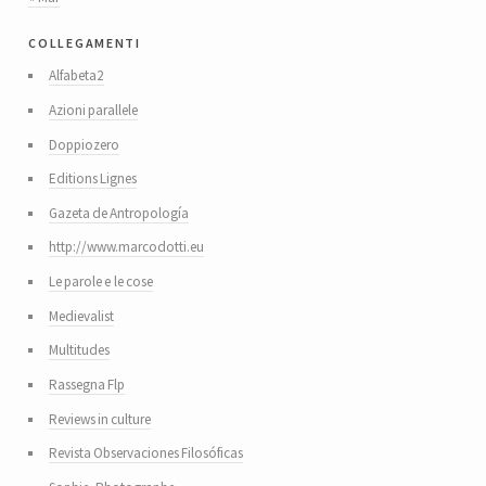
collegamenti
Alfabeta2
Azioni parallele
Doppiozero
Editions Lignes
Gazeta de Antropología
http://www.marcodotti.eu
Le parole e le cose
Medievalist
Multitudes
Rassegna Flp
Reviews in culture
Revista Observaciones Filosóficas