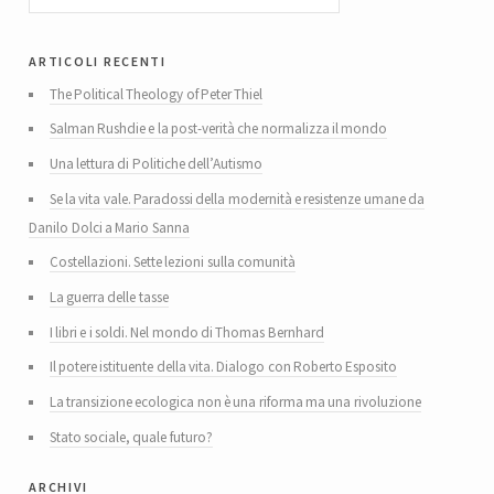
articoli recenti
The Political Theology of Peter Thiel
Salman Rushdie e la post-verità che normalizza il mondo
Una lettura di Politiche dell’Autismo
Se la vita vale. Paradossi della modernità e resistenze umane da
Danilo Dolci a Mario Sanna
Costellazioni. Sette lezioni sulla comunità
La guerra delle tasse
I libri e i soldi. Nel mondo di Thomas Bernhard
Il potere istituente della vita. Dialogo con Roberto Esposito
La transizione ecologica non è una riforma ma una rivoluzione
Stato sociale, quale futuro?
archivi