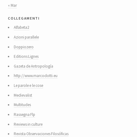
« Mar
collegamenti
Alfabeta2
Azioni parallele
Doppiozero
Editions Lignes
Gazeta de Antropología
http://www.marcodotti.eu
Le parole e le cose
Medievalist
Multitudes
Rassegna Flp
Reviews in culture
Revista Observaciones Filosóficas