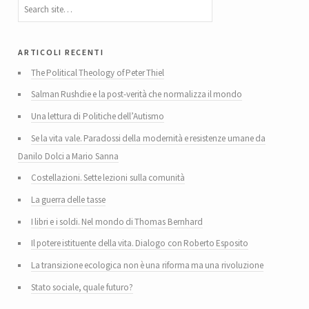
articoli recenti
The Political Theology of Peter Thiel
Salman Rushdie e la post-verità che normalizza il mondo
Una lettura di Politiche dell’Autismo
Se la vita vale. Paradossi della modernità e resistenze umane da
Danilo Dolci a Mario Sanna
Costellazioni. Sette lezioni sulla comunità
La guerra delle tasse
I libri e i soldi. Nel mondo di Thomas Bernhard
Il potere istituente della vita. Dialogo con Roberto Esposito
La transizione ecologica non è una riforma ma una rivoluzione
Stato sociale, quale futuro?