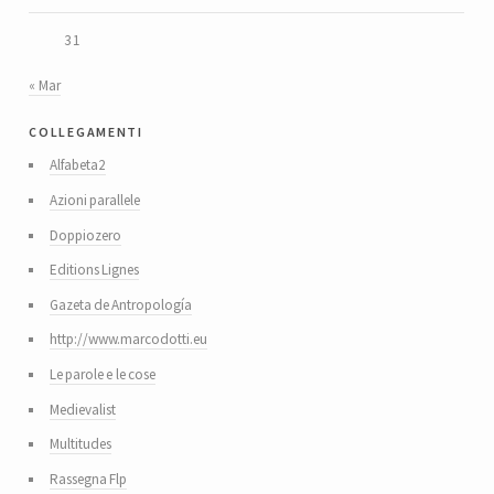
31
« Mar
collegamenti
Alfabeta2
Azioni parallele
Doppiozero
Editions Lignes
Gazeta de Antropología
http://www.marcodotti.eu
Le parole e le cose
Medievalist
Multitudes
Rassegna Flp