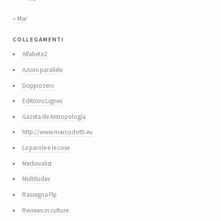
« Mar
collegamenti
Alfabeta2
Azioni parallele
Doppiozero
Editions Lignes
Gazeta de Antropología
http://www.marcodotti.eu
Le parole e le cose
Medievalist
Multitudes
Rassegna Flp
Reviews in culture