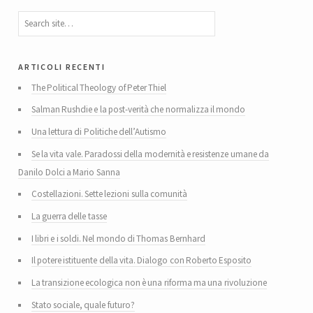
articoli recenti
The Political Theology of Peter Thiel
Salman Rushdie e la post-verità che normalizza il mondo
Una lettura di Politiche dell’Autismo
Se la vita vale. Paradossi della modernità e resistenze umane da
Danilo Dolci a Mario Sanna
Costellazioni. Sette lezioni sulla comunità
La guerra delle tasse
I libri e i soldi. Nel mondo di Thomas Bernhard
Il potere istituente della vita. Dialogo con Roberto Esposito
La transizione ecologica non è una riforma ma una rivoluzione
Stato sociale, quale futuro?