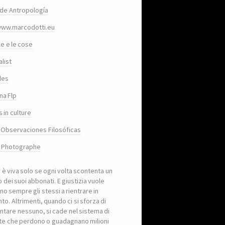
de Antropología
www.marcodotti.eu
le e le cose
list
des
na Flp
 in culture
 Observaciones Filosóficas
, Photographe
a è viva solo se ogni volta scontenta un
 dei suoi abbonati. E giustizia vuole
no sempre gli stessi a rientrare in
to. Altrimenti, quando ci si sforza di
ntare nessuno, si cade nel sistema di
iste che perdono o guadagnano milioni