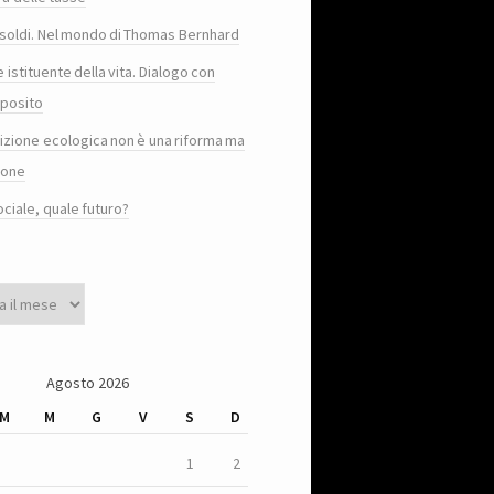
e i soldi. Nel mondo di Thomas Bernhard
e istituente della vita. Dialogo con
posito
sizione ecologica non è una riforma ma
ione
ociale, quale futuro?
Agosto 2026
M
M
G
V
S
D
1
2