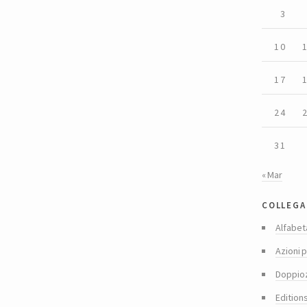
3
10
17
24
31
« Mar
collega
Alfabet
Azioni p
Doppio
Edition