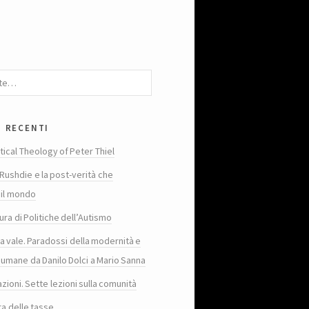
i recenti
tical Theology of Peter Thiel
Rushdie e la post-verità che
 il mondo
ura di Politiche dell’Autismo
ta vale. Paradossi della modernità e
 umane da Danilo Dolci a Mario Sanna
zioni. Sette lezioni sulla comunità
ra delle tasse