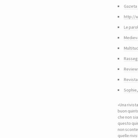
Gazeta 
http://
Le paro
Medieva
Multitu
Rasseg
Reviews
Revista
Sophie
«Una rivist
buon quinto
che non sia
questo quin
non sconte
quelle riv