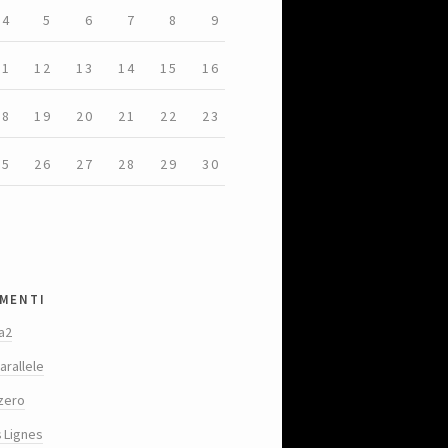
4
5
6
7
8
9
11
12
13
14
15
16
18
19
20
21
22
23
25
26
27
28
29
30
menti
a2
arallele
zero
s Lignes