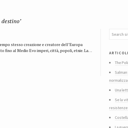
 destino’
tempo stesso creazione e creatore dell’Europa
 fino al Medio Evo imperi, città, popoli, etnie. La…
articol
The Poli
Salman 
normalizza
Una lett
Se la vi
resistenze
Costella
La guer