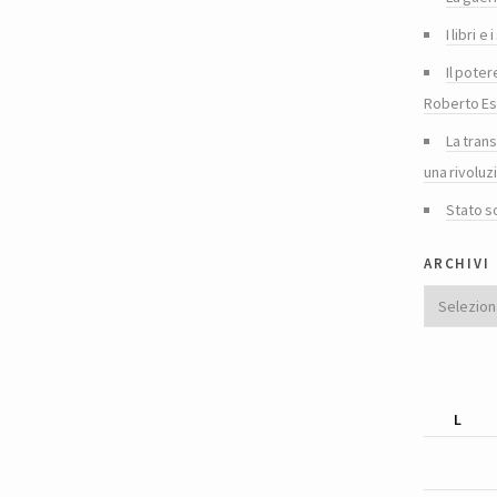
I libri 
Il poter
Roberto Es
La tran
una rivoluz
Stato s
archivi
Archivi
L