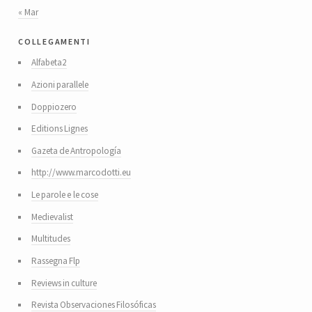
« Mar
collegamenti
Alfabeta2
Azioni parallele
Doppiozero
Editions Lignes
Gazeta de Antropología
http://www.marcodotti.eu
Le parole e le cose
Medievalist
Multitudes
Rassegna Flp
Reviews in culture
Revista Observaciones Filosóficas