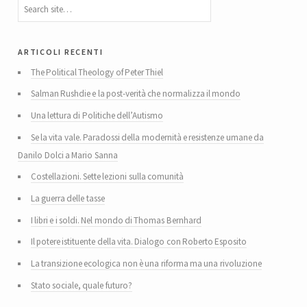
articoli recenti
The Political Theology of Peter Thiel
Salman Rushdie e la post-verità che normalizza il mondo
Una lettura di Politiche dell’Autismo
Se la vita vale. Paradossi della modernità e resistenze umane da
Danilo Dolci a Mario Sanna
Costellazioni. Sette lezioni sulla comunità
La guerra delle tasse
I libri e i soldi. Nel mondo di Thomas Bernhard
Il potere istituente della vita. Dialogo con Roberto Esposito
La transizione ecologica non è una riforma ma una rivoluzione
Stato sociale, quale futuro?