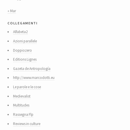
« Mar
collegamenti
Alfabeta2
Azioni parallele
Doppiozero
Editions Lignes
Gazeta de Antropología
http://www.marcodotti.eu
Le parole e le cose
Medievalist
Multitudes
Rassegna Flp
Reviews in culture