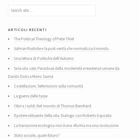
articoli recenti
The Political Theology of Peter Thiel
Salman Rushdie e la post-verità che normalizza il mondo
Una lettura di Politiche dell’Autismo
Se la vita vale. Paradossi della modernità e resistenze umane da
Danilo Dolci a Mario Sanna
Costellazioni. Sette lezioni sulla comunità
La guerra delle tasse
I libri e i soldi. Nel mondo di Thomas Bernhard
Il potere istituente della vita. Dialogo con Roberto Esposito
La transizione ecologica non è una riforma ma una rivoluzione
Stato sociale, quale futuro?