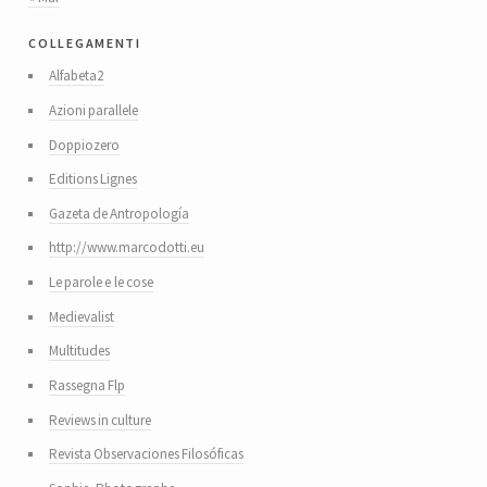
collegamenti
Alfabeta2
Azioni parallele
Doppiozero
Editions Lignes
Gazeta de Antropología
http://www.marcodotti.eu
Le parole e le cose
Medievalist
Multitudes
Rassegna Flp
Reviews in culture
Revista Observaciones Filosóficas