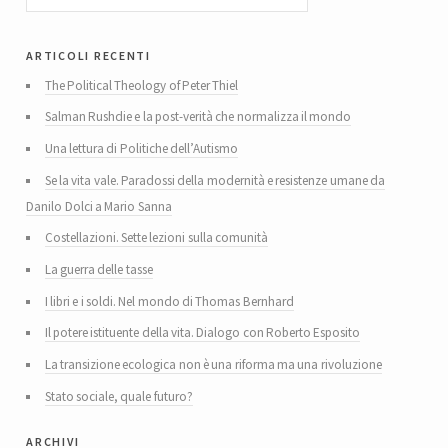
articoli recenti
The Political Theology of Peter Thiel
Salman Rushdie e la post-verità che normalizza il mondo
Una lettura di Politiche dell’Autismo
Se la vita vale. Paradossi della modernità e resistenze umane da
Danilo Dolci a Mario Sanna
Costellazioni. Sette lezioni sulla comunità
La guerra delle tasse
I libri e i soldi. Nel mondo di Thomas Bernhard
Il potere istituente della vita. Dialogo con Roberto Esposito
La transizione ecologica non è una riforma ma una rivoluzione
Stato sociale, quale futuro?
archivi