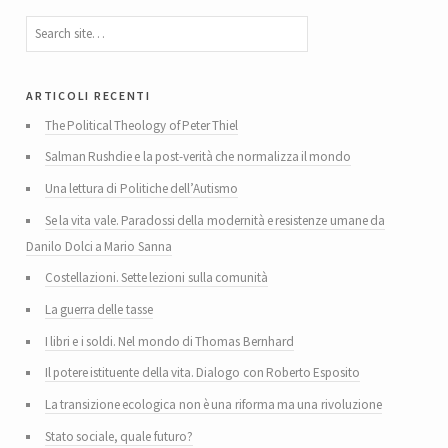
articoli recenti
The Political Theology of Peter Thiel
Salman Rushdie e la post-verità che normalizza il mondo
Una lettura di Politiche dell’Autismo
Se la vita vale. Paradossi della modernità e resistenze umane da
Danilo Dolci a Mario Sanna
Costellazioni. Sette lezioni sulla comunità
La guerra delle tasse
I libri e i soldi. Nel mondo di Thomas Bernhard
Il potere istituente della vita. Dialogo con Roberto Esposito
La transizione ecologica non è una riforma ma una rivoluzione
Stato sociale, quale futuro?