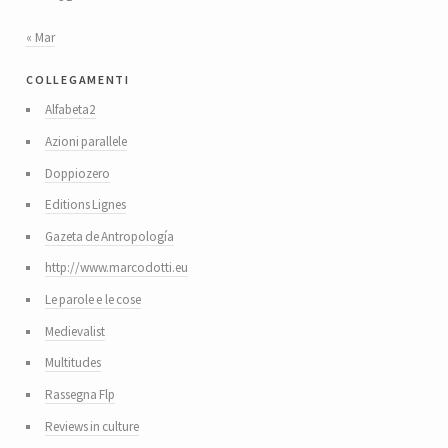
« Mar
collegamenti
Alfabeta2
Azioni parallele
Doppiozero
Editions Lignes
Gazeta de Antropología
http://www.marcodotti.eu
Le parole e le cose
Medievalist
Multitudes
Rassegna Flp
Reviews in culture