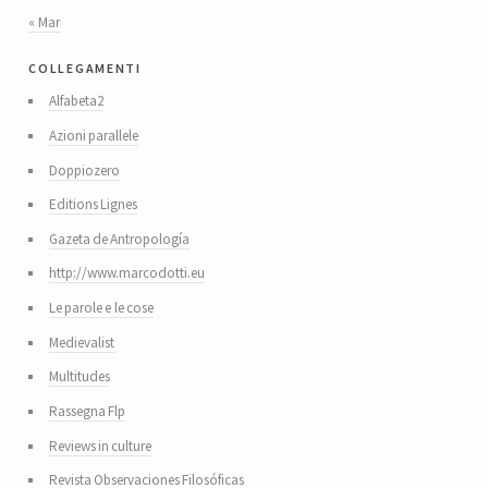
« Mar
collegamenti
Alfabeta2
Azioni parallele
Doppiozero
Editions Lignes
Gazeta de Antropología
http://www.marcodotti.eu
Le parole e le cose
Medievalist
Multitudes
Rassegna Flp
Reviews in culture
Revista Observaciones Filosóficas