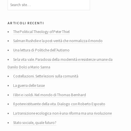
articoli recenti
The Political Theology of Peter Thiel
Salman Rushdie e la post-verità che normalizza il mondo
Una lettura di Politiche dell’Autismo
Se la vita vale. Paradossi della modernità e resistenze umane da
Danilo Dolci a Mario Sanna
Costellazioni. Sette lezioni sulla comunità
La guerra delle tasse
I libri e i soldi. Nel mondo di Thomas Bernhard
Il potere istituente della vita. Dialogo con Roberto Esposito
La transizione ecologica non è una riforma ma una rivoluzione
Stato sociale, quale futuro?