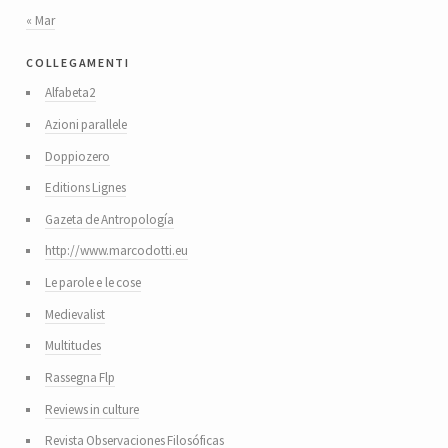
« Mar
collegamenti
Alfabeta2
Azioni parallele
Doppiozero
Editions Lignes
Gazeta de Antropología
http://www.marcodotti.eu
Le parole e le cose
Medievalist
Multitudes
Rassegna Flp
Reviews in culture
Revista Observaciones Filosóficas