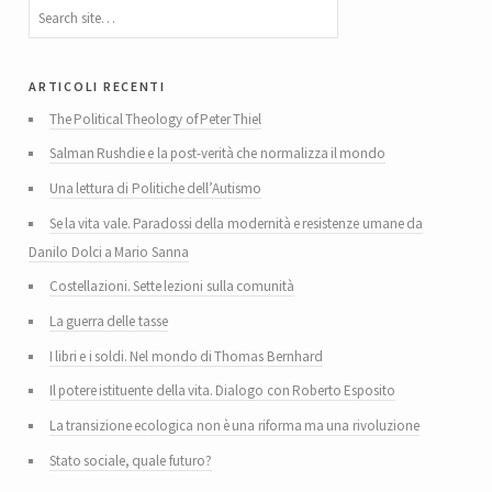
articoli recenti
The Political Theology of Peter Thiel
Salman Rushdie e la post-verità che normalizza il mondo
Una lettura di Politiche dell’Autismo
Se la vita vale. Paradossi della modernità e resistenze umane da
Danilo Dolci a Mario Sanna
Costellazioni. Sette lezioni sulla comunità
La guerra delle tasse
I libri e i soldi. Nel mondo di Thomas Bernhard
Il potere istituente della vita. Dialogo con Roberto Esposito
La transizione ecologica non è una riforma ma una rivoluzione
Stato sociale, quale futuro?