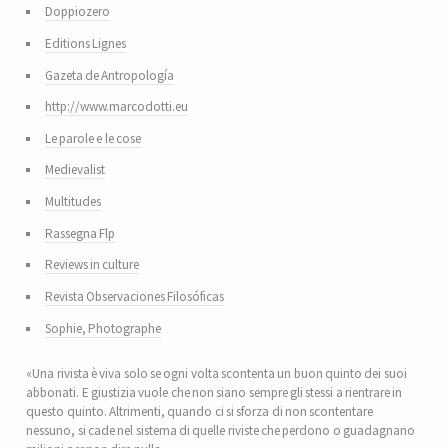
Doppiozero
Editions Lignes
Gazeta de Antropología
http://www.marcodotti.eu
Le parole e le cose
Medievalist
Multitudes
Rassegna Flp
Reviews in culture
Revista Observaciones Filosóficas
Sophie, Photographe
«Una rivista è viva solo se ogni volta scontenta un buon quinto dei suoi
abbonati. E giustizia vuole che non siano sempre gli stessi a rientrare in
questo quinto. Altrimenti, quando ci si sforza di non scontentare
nessuno, si cade nel sistema di quelle riviste che perdono o guadagnano