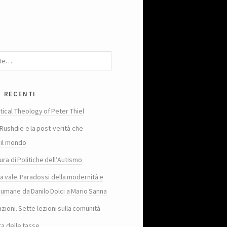
i recenti
tical Theology of Peter Thiel
Rushdie e la post-verità che
 il mondo
ura di Politiche dell’Autismo
ta vale. Paradossi della modernità e
 umane da Danilo Dolci a Mario Sanna
zioni. Sette lezioni sulla comunità
ra delle tasse