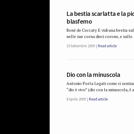
La bestia scarlatta e la pi
blasfemo
René de Ceccaty E vidi una bestia sali
nelle sue corna dieci corone, e sull
19 Settembre 2009
Read article
Dio con la minuscola
Antonio Porta Legati come ci sentia
“dio è vivo” (dio con la minuscola, 
8 Aprile 2009
Read article