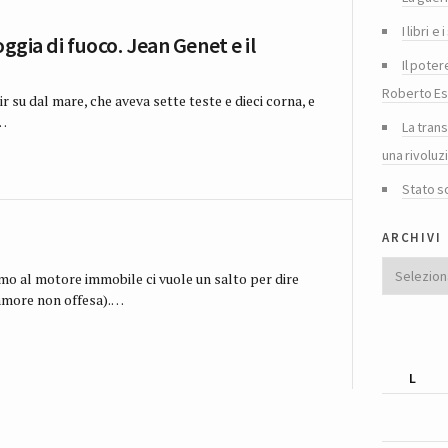
I libri 
oggia di fuoco. Jean Genet e il
Il poter
Roberto Es
r su dal mare, che aveva sette teste e dieci corna, e
e…
La tran
una rivoluz
Stato s
archivi
Archivi
mo al motore immobile ci vuole un salto per dire
è amore non offesa).…
L