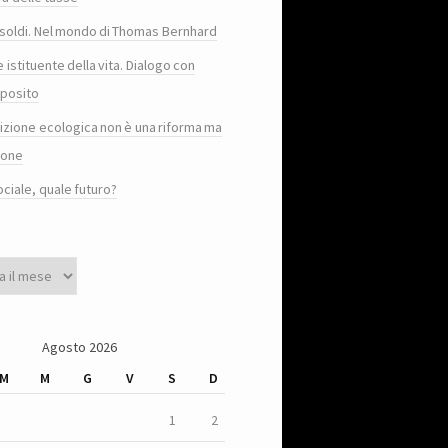
e i soldi. Nel mondo di Thomas Bernhard
e istituente della vita. Dialogo con
posito
sizione ecologica non è una riforma ma
ione
ociale, quale futuro?
Agosto 2026
M
M
G
V
S
D
1
2