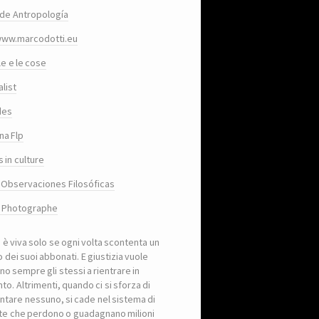
de Antropología
www.marcodotti.eu
le e le cose
list
des
na Flp
 in culture
 Observaciones Filosóficas
, Photographe
a è viva solo se ogni volta scontenta un
 dei suoi abbonati. E giustizia vuole
no sempre gli stessi a rientrare in
to. Altrimenti, quando ci si sforza di
ntare nessuno, si cade nel sistema di
iste che perdono o guadagnano milioni