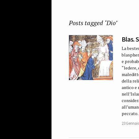
Posts tagged ‘Dio’
Blas.
La beste
blasphem
e probab
“ledere,
maleditto
della rel
antico e 
nell’Isla
considera
all’uman
peccato.
23 Gennai