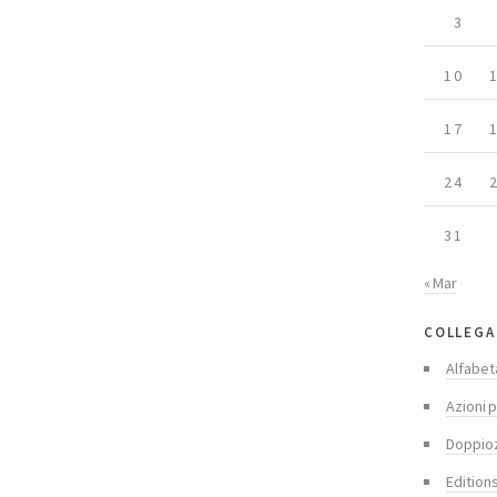
3
10
17
24
31
« Mar
collega
Alfabet
Azioni p
Doppio
Edition