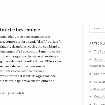
 Storiche bestemmie
mmia (dal greco neotestamentario
ia, composto da phemì, “dire”, “parlare”,
articol
ilmente da un blas, collegato con blapto,
 danneggiare”) è un comportamento orale
The Poli
rio e oltraggioso che viene all’evidenza
Salman 
igione e del diritto soltanto nell’Ebraismo
normalizza
medioevale, nel Cristianesimo e
m. L’antica concezione classica
Una lett
va le divinità distanti da ogni reazione
o parlare, e ignorava questo crimine o
Se la vi
resistenze
o 2015
Read article
Costella
La guer