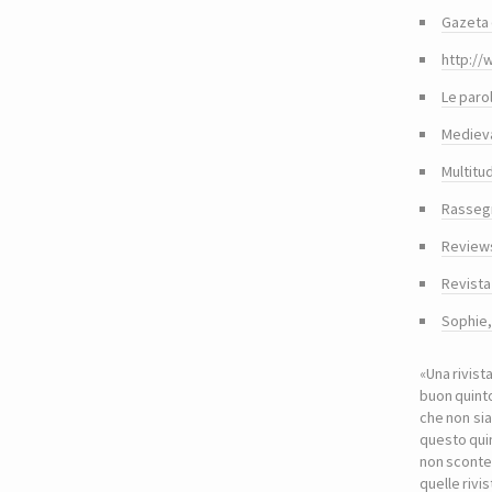
Gazeta 
http://
Le paro
Medieva
Multitu
Rasseg
Reviews
Revista
Sophie
«Una rivist
buon quinto
che non sia
questo quin
non sconte
quelle riv