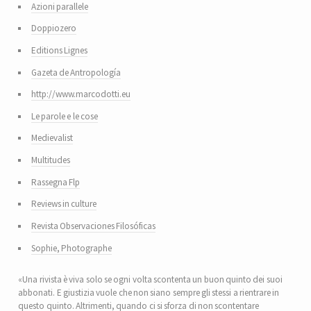
Azioni parallele
Doppiozero
Editions Lignes
Gazeta de Antropología
http://www.marcodotti.eu
Le parole e le cose
Medievalist
Multitudes
Rassegna Flp
Reviews in culture
Revista Observaciones Filosóficas
Sophie, Photographe
«Una rivista è viva solo se ogni volta scontenta un buon quinto dei suoi
abbonati. E giustizia vuole che non siano sempre gli stessi a rientrare in
questo quinto. Altrimenti, quando ci si sforza di non scontentare