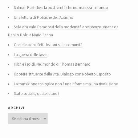
Salman Rushdie e la post-verità che normalizza il mondo
Una lettura di Politiche dell’Autismo
Se la vita vale. Paradossi della modernità e resistenze umane da
Danilo Dolci a Mario Sanna
Costellazioni. Sette lezioni sulla comunità
La guerra delle tasse
I libri e i soldi. Nel mondo di Thomas Bernhard
Il potere istituente della vita. Dialogo con Roberto Esposito
La transizione ecologica non è una riforma ma una rivoluzione
Stato sociale, quale futuro?
archivi
Archivi