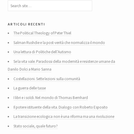
articoli recenti
The Political Theology of Peter Thiel
Salman Rushdie e la post-verità che normalizza il mondo
Una lettura di Politiche dell’Autismo
Se la vita vale. Paradossi della modernità e resistenze umane da
Danilo Dolci a Mario Sanna
Costellazioni. Sette lezioni sulla comunità
La guerra delle tasse
I libri e i soldi. Nel mondo di Thomas Bernhard
Il potere istituente della vita. Dialogo con Roberto Esposito
La transizione ecologica non è una riforma ma una rivoluzione
Stato sociale, quale futuro?