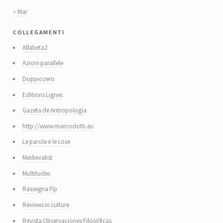
« Mar
collegamenti
Alfabeta2
Azioni parallele
Doppiozero
Editions Lignes
Gazeta de Antropología
http://www.marcodotti.eu
Le parole e le cose
Medievalist
Multitudes
Rassegna Flp
Reviews in culture
Revista Observaciones Filosóficas