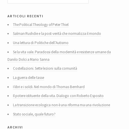
articoli recenti
The Political Theology of Peter Thiel
Salman Rushdie e la post-verità che normalizza il mondo
Una lettura di Politiche dell’Autismo
Se la vita vale. Paradossi della modernità e resistenze umane da
Danilo Dolci a Mario Sanna
Costellazioni. Sette lezioni sulla comunità
La guerra delle tasse
I libri e i soldi. Nel mondo di Thomas Bernhard
Il potere istituente della vita. Dialogo con Roberto Esposito
La transizione ecologica non è una riforma ma una rivoluzione
Stato sociale, quale futuro?
archivi