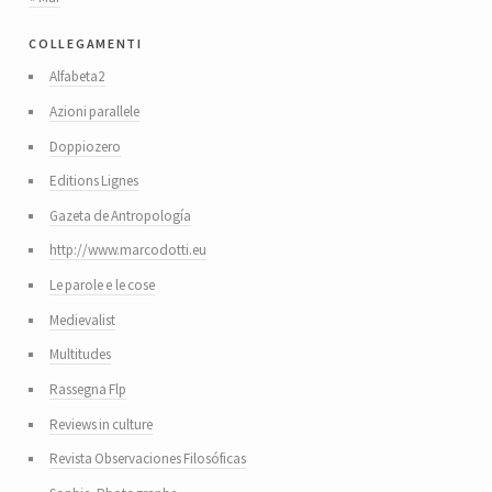
collegamenti
Alfabeta2
Azioni parallele
Doppiozero
Editions Lignes
Gazeta de Antropología
http://www.marcodotti.eu
Le parole e le cose
Medievalist
Multitudes
Rassegna Flp
Reviews in culture
Revista Observaciones Filosóficas