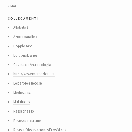
« Mar
collegamenti
Alfabeta2
Azioni parallele
Doppiozero
Editions Lignes
Gazeta de Antropología
http://www.marcodotti.eu
Le parole e le cose
Medievalist
Multitudes
Rassegna Flp
Reviews in culture
Revista Observaciones Filosóficas