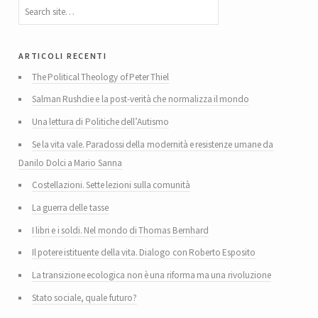
articoli recenti
The Political Theology of Peter Thiel
Salman Rushdie e la post-verità che normalizza il mondo
Una lettura di Politiche dell’Autismo
Se la vita vale. Paradossi della modernità e resistenze umane da
Danilo Dolci a Mario Sanna
Costellazioni. Sette lezioni sulla comunità
La guerra delle tasse
I libri e i soldi. Nel mondo di Thomas Bernhard
Il potere istituente della vita. Dialogo con Roberto Esposito
La transizione ecologica non è una riforma ma una rivoluzione
Stato sociale, quale futuro?