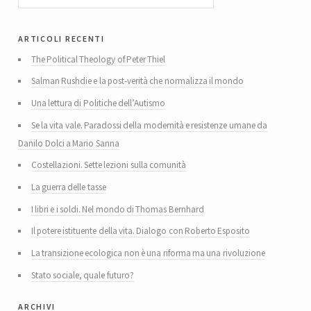
articoli recenti
The Political Theology of Peter Thiel
Salman Rushdie e la post-verità che normalizza il mondo
Una lettura di Politiche dell’Autismo
Se la vita vale. Paradossi della modernità e resistenze umane da
Danilo Dolci a Mario Sanna
Costellazioni. Sette lezioni sulla comunità
La guerra delle tasse
I libri e i soldi. Nel mondo di Thomas Bernhard
Il potere istituente della vita. Dialogo con Roberto Esposito
La transizione ecologica non è una riforma ma una rivoluzione
Stato sociale, quale futuro?
archivi