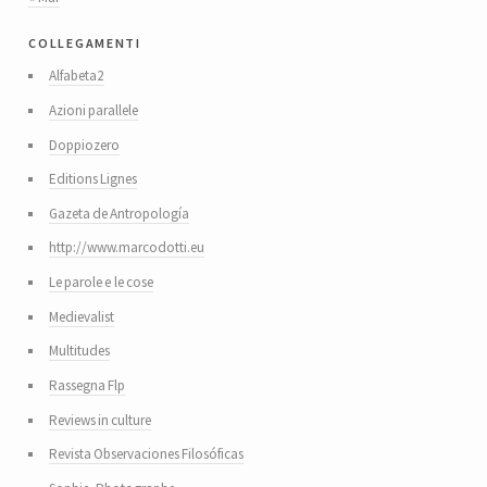
collegamenti
Alfabeta2
Azioni parallele
Doppiozero
Editions Lignes
Gazeta de Antropología
http://www.marcodotti.eu
Le parole e le cose
Medievalist
Multitudes
Rassegna Flp
Reviews in culture
Revista Observaciones Filosóficas