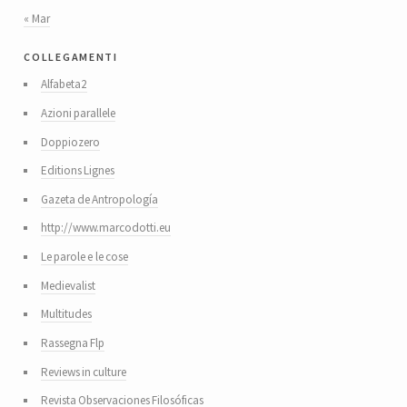
« Mar
collegamenti
Alfabeta2
Azioni parallele
Doppiozero
Editions Lignes
Gazeta de Antropología
http://www.marcodotti.eu
Le parole e le cose
Medievalist
Multitudes
Rassegna Flp
Reviews in culture
Revista Observaciones Filosóficas