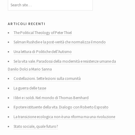
articoli recenti
The Political Theology of Peter Thiel
Salman Rushdie e la post-verità che normalizza il mondo
Una lettura di Politiche dell’Autismo
Se la vita vale. Paradossi della modernità e resistenze umane da
Danilo Dolci a Mario Sanna
Costellazioni. Sette lezioni sulla comunità
La guerra delle tasse
I libri e i soldi. Nel mondo di Thomas Bernhard
Il potere istituente della vita. Dialogo con Roberto Esposito
La transizione ecologica non è una riforma ma una rivoluzione
Stato sociale, quale futuro?