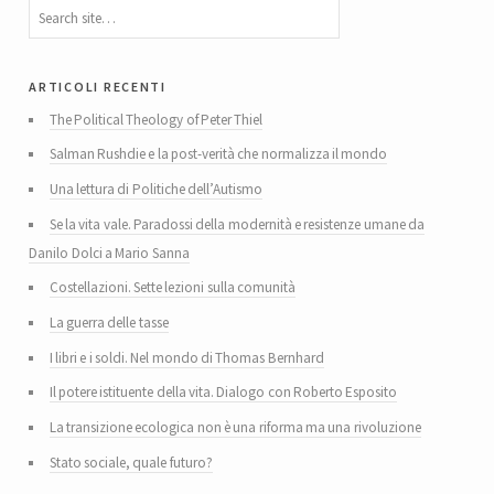
articoli recenti
The Political Theology of Peter Thiel
Salman Rushdie e la post-verità che normalizza il mondo
Una lettura di Politiche dell’Autismo
Se la vita vale. Paradossi della modernità e resistenze umane da
Danilo Dolci a Mario Sanna
Costellazioni. Sette lezioni sulla comunità
La guerra delle tasse
I libri e i soldi. Nel mondo di Thomas Bernhard
Il potere istituente della vita. Dialogo con Roberto Esposito
La transizione ecologica non è una riforma ma una rivoluzione
Stato sociale, quale futuro?