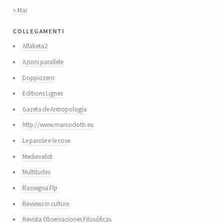
« Mar
collegamenti
Alfabeta2
Azioni parallele
Doppiozero
Editions Lignes
Gazeta de Antropología
http://www.marcodotti.eu
Le parole e le cose
Medievalist
Multitudes
Rassegna Flp
Reviews in culture
Revista Observaciones Filosóficas