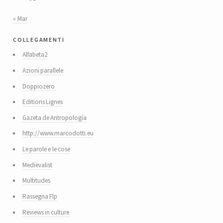
« Mar
collegamenti
Alfabeta2
Azioni parallele
Doppiozero
Editions Lignes
Gazeta de Antropología
http://www.marcodotti.eu
Le parole e le cose
Medievalist
Multitudes
Rassegna Flp
Reviews in culture