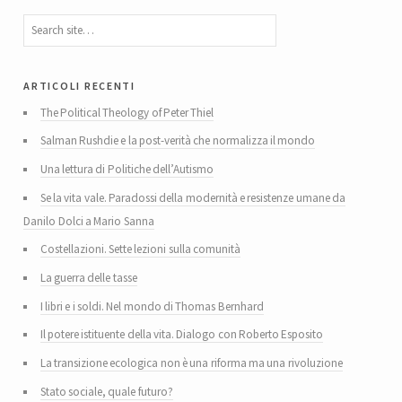
articoli recenti
The Political Theology of Peter Thiel
Salman Rushdie e la post-verità che normalizza il mondo
Una lettura di Politiche dell’Autismo
Se la vita vale. Paradossi della modernità e resistenze umane da
Danilo Dolci a Mario Sanna
Costellazioni. Sette lezioni sulla comunità
La guerra delle tasse
I libri e i soldi. Nel mondo di Thomas Bernhard
Il potere istituente della vita. Dialogo con Roberto Esposito
La transizione ecologica non è una riforma ma una rivoluzione
Stato sociale, quale futuro?