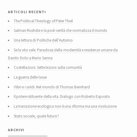
articoli recenti
The Political Theology of Peter Thiel
Salman Rushdie e la post-verità che normalizza il mondo
Una lettura di Politiche dell’Autismo
Se la vita vale. Paradossi della modernità e resistenze umane da
Danilo Dolci a Mario Sanna
Costellazioni. Sette lezioni sulla comunità
La guerra delle tasse
I libri e i soldi. Nel mondo di Thomas Bernhard
Il potere istituente della vita. Dialogo con Roberto Esposito
La transizione ecologica non è una riforma ma una rivoluzione
Stato sociale, quale futuro?
archivi