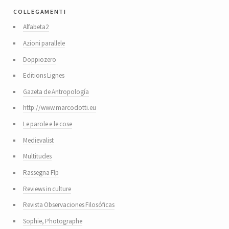
collegamenti
Alfabeta2
Azioni parallele
Doppiozero
Editions Lignes
Gazeta de Antropología
http://www.marcodotti.eu
Le parole e le cose
Medievalist
Multitudes
Rassegna Flp
Reviews in culture
Revista Observaciones Filosóficas
Sophie, Photographe