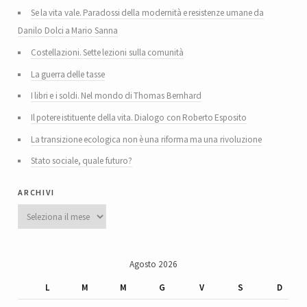
Se la vita vale. Paradossi della modernità e resistenze umane da
Danilo Dolci a Mario Sanna
Costellazioni. Sette lezioni sulla comunità
La guerra delle tasse
I libri e i soldi. Nel mondo di Thomas Bernhard
Il potere istituente della vita. Dialogo con Roberto Esposito
La transizione ecologica non è una riforma ma una rivoluzione
Stato sociale, quale futuro?
archivi
Archivi
Agosto 2026
L
M
M
G
V
S
D