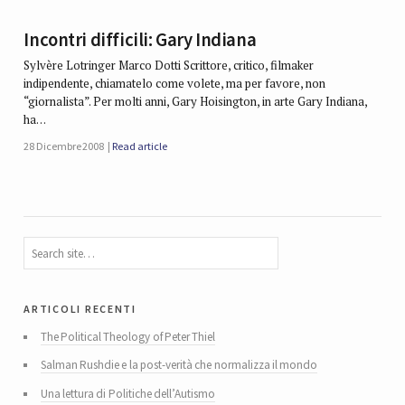
Incontri difficili: Gary Indiana
Sylvère Lotringer Marco Dotti Scrittore, critico, filmaker
indipendente, chiamatelo come volete, ma per favore, non
“giornalista”. Per molti anni, Gary Hoisington, in arte Gary Indiana,
ha…
28 Dicembre 2008
Read article
articoli recenti
The Political Theology of Peter Thiel
Salman Rushdie e la post-verità che normalizza il mondo
Una lettura di Politiche dell’Autismo