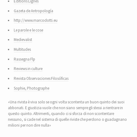
Editions Lignes
Gazeta de Antropología
http://www.marcodotti.eu
Le parole e le cose
Medievalist
Multitudes
Rassegna Flp
Reviews in culture
Revista Observaciones Filosóficas
Sophie, Photographe
«Una rivista è viva solo se ogni volta scontenta un buon quinto dei suoi
abbonati. E giustizia vuole che non siano sempre gli stessi a rientrare in
questo quinto. Altrimenti, quando ci si sforza di non scontentare
nessuno, si cade nel sistema di quelle riviste che perdono o guadagnano
milioni per non dire nulla»