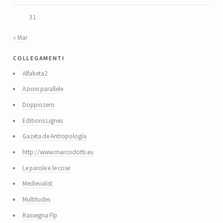
31
« Mar
collegamenti
Alfabeta2
Azioni parallele
Doppiozero
Editions Lignes
Gazeta de Antropología
http://www.marcodotti.eu
Le parole e le cose
Medievalist
Multitudes
Rassegna Flp