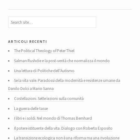
articoli recenti
The Political Theology of Peter Thiel
Salman Rushdie e la post-verità che normalizza il mondo
Una lettura di Politiche dell’Autismo
Se la vita vale. Paradossi della modernità e resistenze umane da
Danilo Dolci a Mario Sanna
Costellazioni. Sette lezioni sulla comunità
La guerra delle tasse
I libri e i soldi. Nel mondo di Thomas Bernhard
Il potere istituente della vita. Dialogo con Roberto Esposito
La transizione ecologica non è una riforma ma una rivoluzione