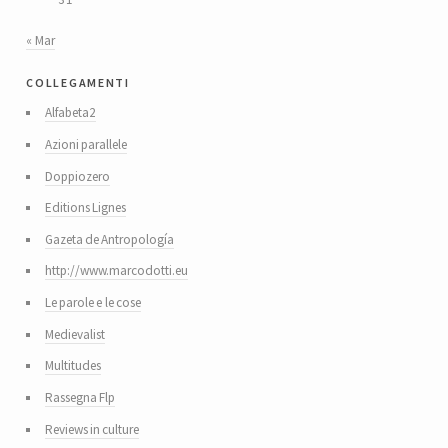
« Mar
collegamenti
Alfabeta2
Azioni parallele
Doppiozero
Editions Lignes
Gazeta de Antropología
http://www.marcodotti.eu
Le parole e le cose
Medievalist
Multitudes
Rassegna Flp
Reviews in culture