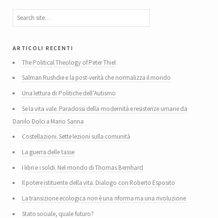
articoli recenti
The Political Theology of Peter Thiel
Salman Rushdie e la post-verità che normalizza il mondo
Una lettura di Politiche dell’Autismo
Se la vita vale. Paradossi della modernità e resistenze umane da
Danilo Dolci a Mario Sanna
Costellazioni. Sette lezioni sulla comunità
La guerra delle tasse
I libri e i soldi. Nel mondo di Thomas Bernhard
Il potere istituente della vita. Dialogo con Roberto Esposito
La transizione ecologica non è una riforma ma una rivoluzione
Stato sociale, quale futuro?