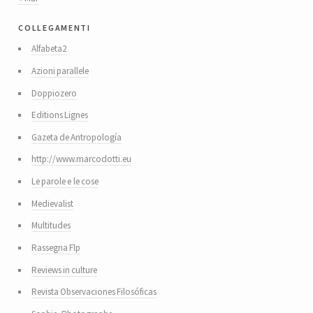
collegamenti
Alfabeta2
Azioni parallele
Doppiozero
Editions Lignes
Gazeta de Antropología
http://www.marcodotti.eu
Le parole e le cose
Medievalist
Multitudes
Rassegna Flp
Reviews in culture
Revista Observaciones Filosóficas