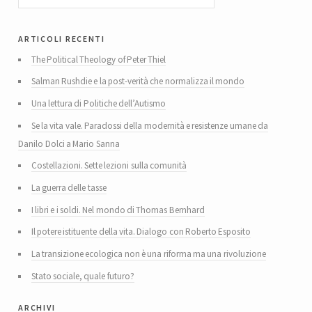
articoli recenti
The Political Theology of Peter Thiel
Salman Rushdie e la post-verità che normalizza il mondo
Una lettura di Politiche dell’Autismo
Se la vita vale. Paradossi della modernità e resistenze umane da
Danilo Dolci a Mario Sanna
Costellazioni. Sette lezioni sulla comunità
La guerra delle tasse
I libri e i soldi. Nel mondo di Thomas Bernhard
Il potere istituente della vita. Dialogo con Roberto Esposito
La transizione ecologica non è una riforma ma una rivoluzione
Stato sociale, quale futuro?
archivi