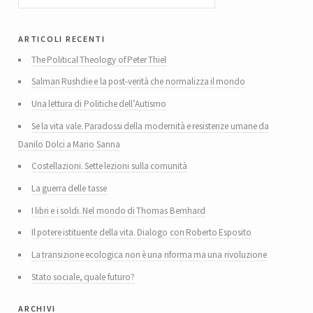
articoli recenti
The Political Theology of Peter Thiel
Salman Rushdie e la post-verità che normalizza il mondo
Una lettura di Politiche dell’Autismo
Se la vita vale. Paradossi della modernità e resistenze umane da
Danilo Dolci a Mario Sanna
Costellazioni. Sette lezioni sulla comunità
La guerra delle tasse
I libri e i soldi. Nel mondo di Thomas Bernhard
Il potere istituente della vita. Dialogo con Roberto Esposito
La transizione ecologica non è una riforma ma una rivoluzione
Stato sociale, quale futuro?
archivi