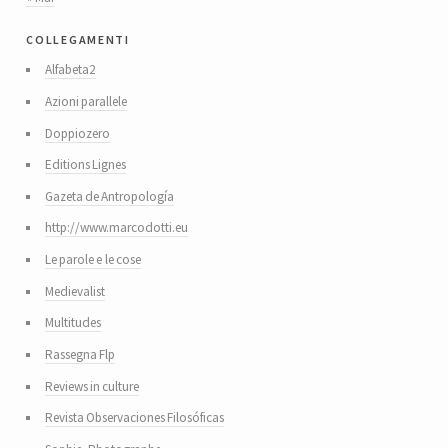
collegamenti
Alfabeta2
Azioni parallele
Doppiozero
Editions Lignes
Gazeta de Antropología
http://www.marcodotti.eu
Le parole e le cose
Medievalist
Multitudes
Rassegna Flp
Reviews in culture
Revista Observaciones Filosóficas