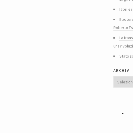
I libri 
Il poter
Roberto Es
La tran
una rivoluz
Stato s
archivi
Archivi
L