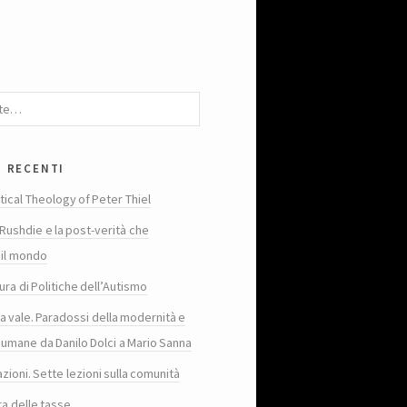
i recenti
tical Theology of Peter Thiel
Rushdie e la post-verità che
 il mondo
ura di Politiche dell’Autismo
ta vale. Paradossi della modernità e
 umane da Danilo Dolci a Mario Sanna
zioni. Sette lezioni sulla comunità
ra delle tasse