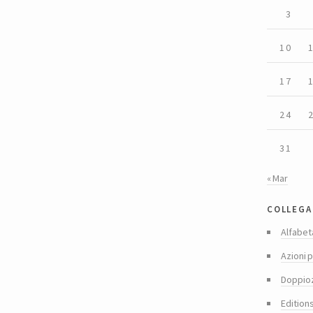
3
10
17
24
31
« Mar
collega
Alfabet
Azioni p
Doppio
Edition