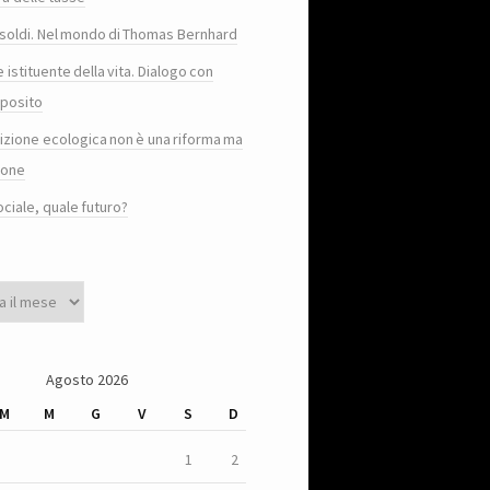
e i soldi. Nel mondo di Thomas Bernhard
e istituente della vita. Dialogo con
posito
sizione ecologica non è una riforma ma
ione
ociale, quale futuro?
Agosto 2026
M
M
G
V
S
D
1
2