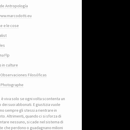
de Antropología
www.marcodotti.eu
le e le cose
list
des
na Flp
 in culture
 Observaciones Filosóficas
, Photographe
a è viva solo se ogni volta scontenta un
 dei suoi abbonati. E giustizia vuole
no sempre gli stessi a rientrare in
to. Altrimenti, quando ci si sforza di
ntare nessuno, si cade nel sistema di
iste che perdono o guadagnano milioni