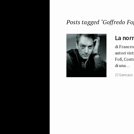
Posts tagged ‘Goffredo Fof
La norm
di Frances
autori vist
Fofi, Cont
di una…
27 Gennaio 