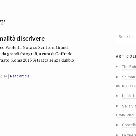
i’
alità di scrivere
co Paolella Nota su Scrittori. Grandi
i da grandi fotografi, a cura di Goffredo
articol
rasto, Roma 2013 Si tratta senza dubbio
The Poli
2014
Read article
Salman 
normalizza
Una lett
Se la vi
resistenze
Costella
La guer