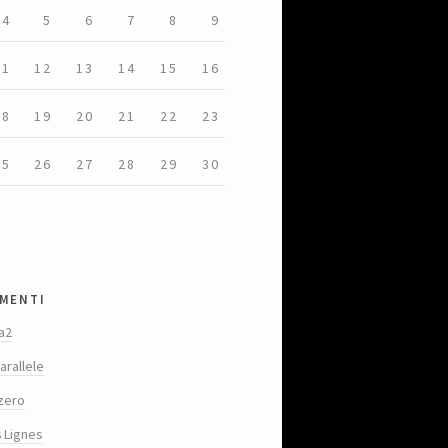
4
5
6
7
8
9
11
12
13
14
15
16
18
19
20
21
22
23
25
26
27
28
29
30
menti
a2
arallele
zero
s Lignes