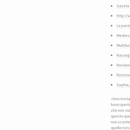
Gazeta 
http://
Le paro
Medieva
Multitu
Rasseg
Reviews
Revista
Sophie
«Una rivist
buon quinto
che non sia
questo quin
non sconte
quelle riv