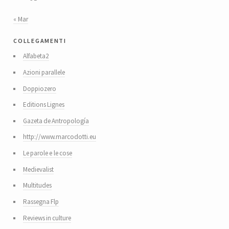
« Mar
collegamenti
Alfabeta2
Azioni parallele
Doppiozero
Editions Lignes
Gazeta de Antropología
http://www.marcodotti.eu
Le parole e le cose
Medievalist
Multitudes
Rassegna Flp
Reviews in culture