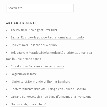
articoli recenti
The Political Theology of Peter Thiel
Salman Rushdie e la post-verità che normalizza il mondo
Una lettura di Politiche dell’Autismo
Se la vita vale. Paradossi della modernità e resistenze umane da
Danilo Dolci a Mario Sanna
Costellazioni. Sette lezioni sulla comunità
La guerra delle tasse
I libri e i soldi. Nel mondo di Thomas Bernhard
Il potere istituente della vita. Dialogo con Roberto Esposito
La transizione ecologica non è una riforma ma una rivoluzione
Stato sociale, quale futuro?