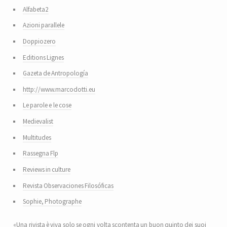
Alfabeta2
Azioni parallele
Doppiozero
Editions Lignes
Gazeta de Antropología
http://www.marcodotti.eu
Le parole e le cose
Medievalist
Multitudes
Rassegna Flp
Reviews in culture
Revista Observaciones Filosóficas
Sophie, Photographe
«Una rivista è viva solo se ogni volta scontenta un buon quinto dei suoi