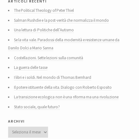
articoli recenti
The Political Theology of Peter Thiel
Salman Rushdie e la post-verità che normalizza il mondo
Una lettura di Politiche dell’Autismo
Se la vita vale. Paradossi della modernità e resistenze umane da
Danilo Dolci a Mario Sanna
Costellazioni. Sette lezioni sulla comunità
La guerra delle tasse
I libri e i soldi. Nel mondo di Thomas Bernhard
Il potere istituente della vita. Dialogo con Roberto Esposito
La transizione ecologica non è una riforma ma una rivoluzione
Stato sociale, quale futuro?
archivi
Archivi