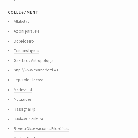
collegamenti
Alfabeta2
Azioni parallele
Doppiozero
Editions Lignes
Gazeta de Antropología
http://www.marcodotti.eu
Le parole e le cose
Medievalist
Multitudes
Rassegna Flp
Reviews in culture
Revista Observaciones Filosóficas