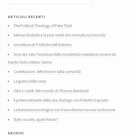
articoli recenti
The Political Theology of Peter Thiel
Salman Rushdie e la post-verità che normalizza il mondo
Una lettura di Politiche dell’Autismo
Se la vita vale. Paradossi della modernità e resistenze umane da
Danilo Dolci a Mario Sanna
Costellazioni. Sette lezioni sulla comunità
La guerra delle tasse
I libri e i soldi. Nel mondo di Thomas Bernhard
Il potere istituente della vita. Dialogo con Roberto Esposito
La transizione ecologica non è una riforma ma una rivoluzione
Stato sociale, quale futuro?
archivi