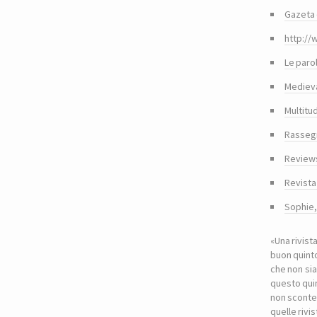
Gazeta 
http://
Le paro
Medieva
Multitu
Rasseg
Reviews
Revista
Sophie
«Una rivist
buon quinto
che non sia
questo quin
non sconte
quelle riv