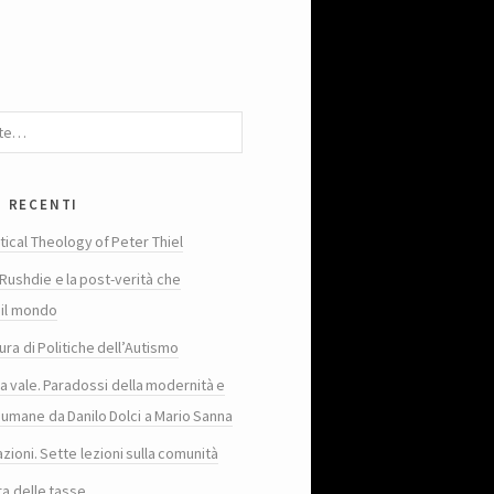
i recenti
tical Theology of Peter Thiel
Rushdie e la post-verità che
 il mondo
ura di Politiche dell’Autismo
ta vale. Paradossi della modernità e
 umane da Danilo Dolci a Mario Sanna
zioni. Sette lezioni sulla comunità
ra delle tasse