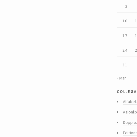
3
10
17
24
31
« Mar
collega
Alfabet
Azioni p
Doppio
Edition