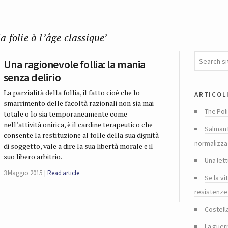
a folie à l’âge classique’
Una ragionevole follia: la mania
senza delirio
La parzialità della follia, il fatto cioè che lo
articol
smarrimento delle facoltà razionali non sia mai
The Poli
totale o lo sia temporaneamente come
nell’attività onirica, è il cardine terapeutico che
Salman 
consente la restituzione al folle della sua dignità
normalizza
di soggetto, vale a dire la sua libertà morale e il
suo libero arbitrio.
Una lett
3 Maggio 2015
Read article
Se la vi
resistenze
Costella
La guer