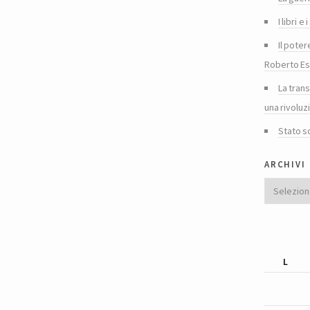
I libri 
Il poter
Roberto Es
La tran
una rivoluz
Stato s
archivi
Archivi
L