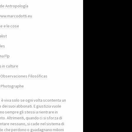
de Antropología
www.marcodotti.eu
le e le cose
list
des
na Flp
 in culture
 Observaciones Filosóficas
, Photographe
a è viva solo se ogni volta scontenta un
 dei suoi abbonati. E giustizia vuole
no sempre gli stessi a rientrare in
to. Altrimenti, quando ci si sforza di
ntare nessuno, si cade nel sistema di
iste che perdono o guadagnano milioni