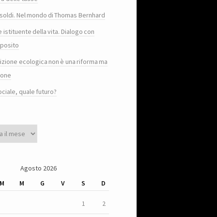
e i soldi. Nel mondo di Thomas Bernhard
e istituente della vita. Dialogo con
posito
sizione ecologica non è una riforma ma
ione
ociale, quale futuro?
Agosto 2026
M
M
G
V
S
D
1
2