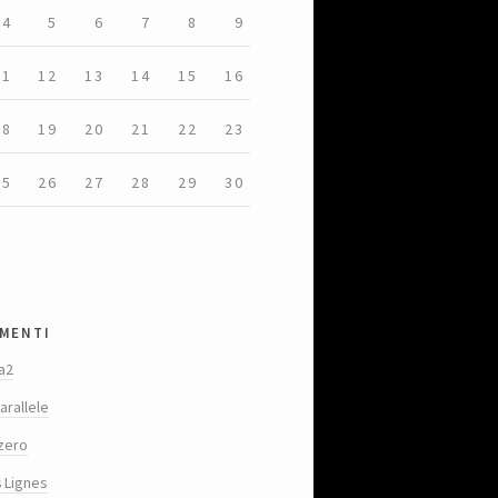
4
5
6
7
8
9
11
12
13
14
15
16
18
19
20
21
22
23
25
26
27
28
29
30
menti
a2
arallele
zero
s Lignes